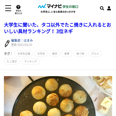
学生の
窓口とは
大学生に聞いた、タコ以外でたこ焼きに入れるとお
いしい具材ランキング！ 3位ネギ
編集部：はまみ
更新:2021/02/10
タグ：
大学生白書
大学生
食材
食事
食べ物
グルメ
たこ焼き
ランキング