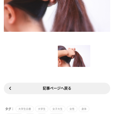
記事ページへ戻る
タグ：
大学生白書
大学生
女子大生
女性
身体