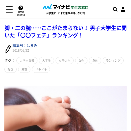
学生の
窓口とは
脚・二の腕……ここがたまらない！ 男子大学生に聞
いた「〇〇フェチ」ランキング！
編集部：はまみ
2016/05/23
タグ：
大学生白書
大学生
女子大生
女性
身体
ランキング
好き
異性
ドキドキ