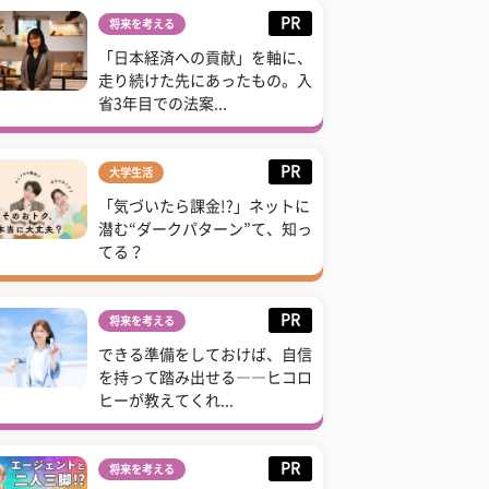
PR
将来を考える
「日本経済への貢献」を軸に、
走り続けた先にあったもの。入
省3年目での法案...
PR
大学生活
「気づいたら課金!?」ネットに
潜む“ダークパターン”て、知っ
てる？
PR
将来を考える
できる準備をしておけば、自信
を持って踏み出せる――ヒコロ
ヒーが教えてくれ...
PR
将来を考える