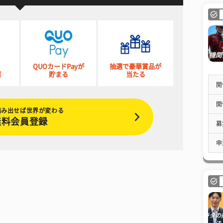
QUOカードPayが
抽選で豪華賞品が
催
貯まる
当たる
開
開
踏み出せば世界が変わる
無料会員登録
募
申