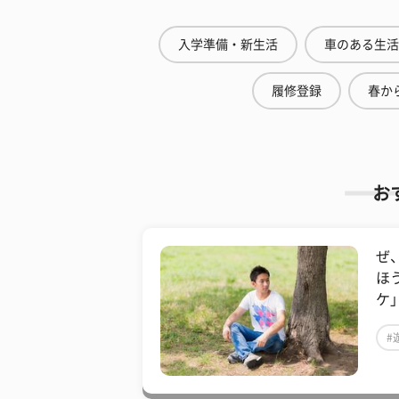
入学準備・新生活
車のある生活
履修登録
春から
お
ぜ
ほ
ケ
#