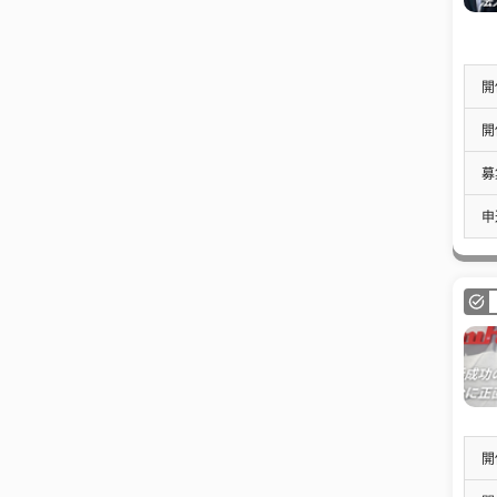
開
開
募
申
開