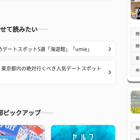
せて読みたい
開
開
デートスポット5選「海遊館」「umie」
募
！東京都内の絶対行くべき人気デートスポット
申
部ピックアップ
開
開