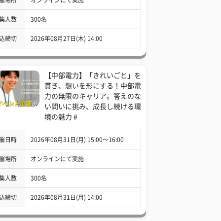
集人数
300名
込締切
2026年08月27日(木) 14:00
【中部電力】「きれいごと」を
貫き、想いを形にする！中部電
力の無限のキャリア。答えのな
い問いに挑み、成長し続ける環
境の魅力 #
催日時
2026年08月31日(月) 15:00〜16:00
催場所
オンラインにて実施
集人数
300名
込締切
2026年08月31日(月) 14:00