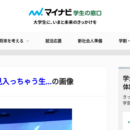
将来を考える
就活応援
新社会人準備
学割
学
っちゃう生...
の画像
体
き
学