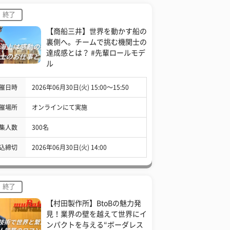
終了
【商船三井】世界を動かす船の
裏側へ。チームで挑む機関士の
達成感とは？ #先輩ロールモデ
ル
催日時
2026年06月30日(火) 15:00〜15:50
催場所
オンラインにて実施
集人数
300名
込締切
2026年06月30日(火) 14:00
終了
【村田製作所】BtoBの魅力発
見！業界の壁を越えて世界にイ
ンパクトを与える“ボーダレス