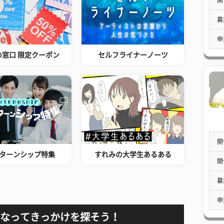
募
申
の窓口 限定クーポン
セルフライナーノーツ
開
ターンシップ特集
すれみの大学生あるある
開
募
申
なってきっかけを探そう！