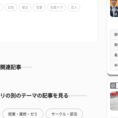
女性
彼女
恋愛
恋愛テク
恋人
開
開
募
申
関連記事
リの別のテーマの記事を見る
授業・履修・ゼミ
サークル・部活