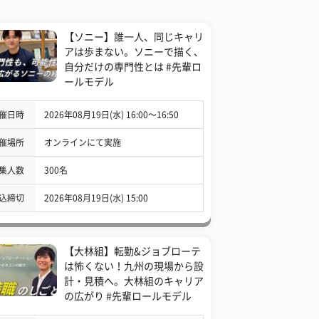
【ソニー】誰一人、同じキャリ
アは歩まない。ソニーで描く、
自分だけの専門性とは #先輩ロ
ールモデル
催日時
2026年08月19日(水) 16:00〜16:50
催場所
オンラインにて実施
集人数
300名
込締切
2026年08月19日(水) 15:00
【大林組】転勤&ジョブローテ
は怖くない！九州の現場から設
計・見積へ。大林組のキャリア
の広がり #先輩ロールモデル