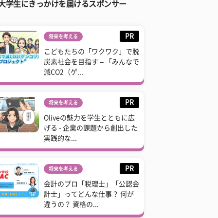
大学生にきっかけを届けるスポンサー
PR
将来を考える
こどもたちの「ワクワク」で脱
炭素社会を目指す – 「みんなで
減CO2（ゲ...
PR
将来を考える
Oliveの魅力を学生とともに広
げる - 企業の課題から創出した
実践的な...
PR
将来を考える
会計のプロ「税理士」「公認会
計士」ってどんな仕事？ 何が
違うの？ 資格の...