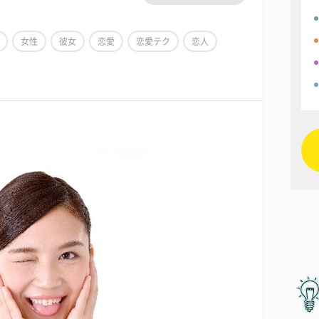
女性
彼女
恋愛
恋愛テク
恋人