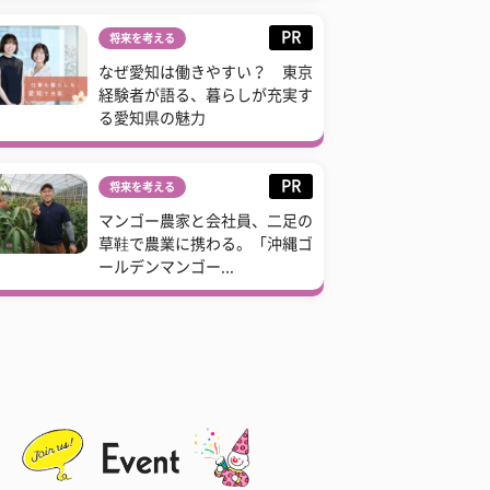
PR
将来を考える
なぜ愛知は働きやすい？ 東京
経験者が語る、暮らしが充実す
る愛知県の魅力
PR
将来を考える
マンゴー農家と会社員、二足の
草鞋で農業に携わる。「沖縄ゴ
ールデンマンゴー...