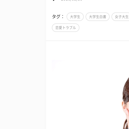
タグ：
大学生
大学生白書
女子大生
恋愛トラブル