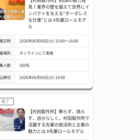
【村田製作所】BtoBの魅力発
見！業界の壁を越えて世界にイ
ンパクトを与える“ボーダレス
な仕事”とは #先輩ロールモデ
ル
催日時
2026年06月09日(火) 15:00〜16:00
催場所
オンラインにて実施
集人数
300名
込締切
2026年06月09日(火) 14:00
終了
【村田製作所】飾らず、偽ら
ず、自分らしく。村田製作所で
活躍する先輩の就活術と企業の
魅力とは #先輩ロールモデル