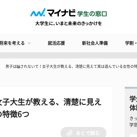
将来を考える
就活応援
新社会人準備
学割
男子は騙されないで！女子大生が教える、清楚に見えて実は遊んでいる女性の特
学
女子大生が教える、清楚に見え
体
特徴6つ
き
学
あとで読む