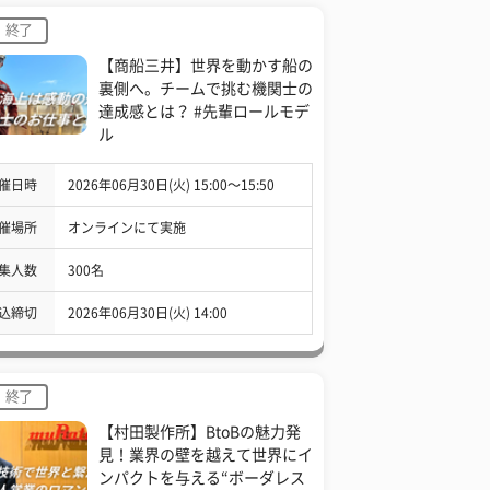
終了
【商船三井】世界を動かす船の
裏側へ。チームで挑む機関士の
達成感とは？ #先輩ロールモデ
ル
催日時
2026年06月30日(火) 15:00〜15:50
催場所
オンラインにて実施
集人数
300名
込締切
2026年06月30日(火) 14:00
終了
【村田製作所】BtoBの魅力発
見！業界の壁を越えて世界にイ
ンパクトを与える“ボーダレス