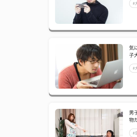
#
気
子
#
男
物
#