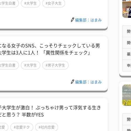
大学生白書
#大学生
#女子大生
編集部：はまみ
開
開
になる女子のSNS、こっそりチェックしている男
大学生は3人に1人！ 「異性関係をチェック」
募
大学生白書
#大学生
#男子大学生
申
編集部：はまみ
子大学生が激白！ ぶっちゃけ男って浮気する生き
だと思う？ 半数がYES
開
恋愛
#恋愛テク
#社内恋愛
開