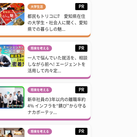
PR
大学生活
都民もトリコに⁉ 愛知県在住
の大学生・社会人に聞く、愛知
県での暮らしの魅...
PR
将来を考える
一人で悩んでいた就活を、相談
しながら前へ! エージェントを
活用して内々定...
PR
将来を考える
新卒社員の3年以内の離職率約
4% インフラを“錆び”から守る
ナカボーテッ...
PR
将来を考える