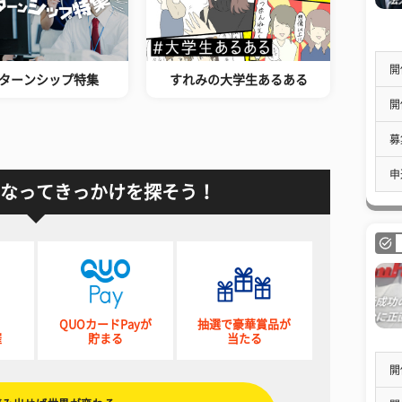
開
ターンシップ特集
すれみの大学生あるある
開
募
申
なってきっかけを探そう！
QUOカードPayが
抽選で豪華賞品が
催
貯まる
当たる
開