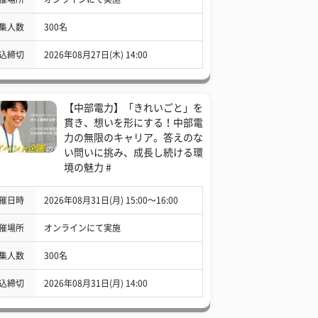
集人数
300名
込締切
2026年08月27日(木) 14:00
【中部電力】「きれいごと」を
貫き、想いを形にする！中部電
力の無限のキャリア。答えのな
い問いに挑み、成長し続ける環
境の魅力 #
催日時
2026年08月31日(月) 15:00〜16:00
催場所
オンラインにて実施
集人数
300名
込締切
2026年08月31日(月) 14:00