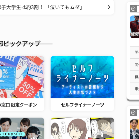
子大学生は約3割！ 「泣いてもムダ」
部ピックアップ
開
開
募
申
の窓口 限定クーポン
セルフライナーノーツ