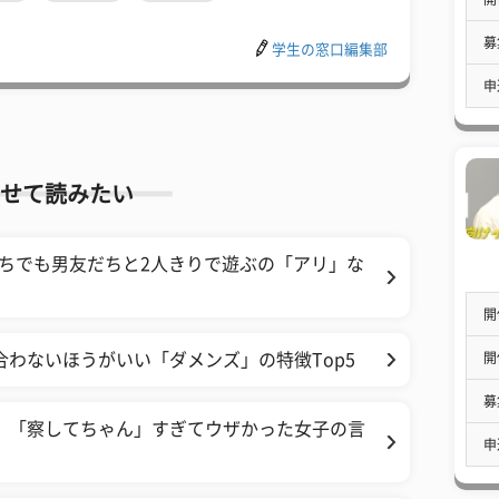
募
学生の窓口編集部
申
せて読みたい
持ちでも男友だちと2人きりで遊ぶの「アリ」な
開
開
合わないほうがいい「ダメンズ」の特徴Top5
募
、「察してちゃん」すぎてウザかった女子の言
申