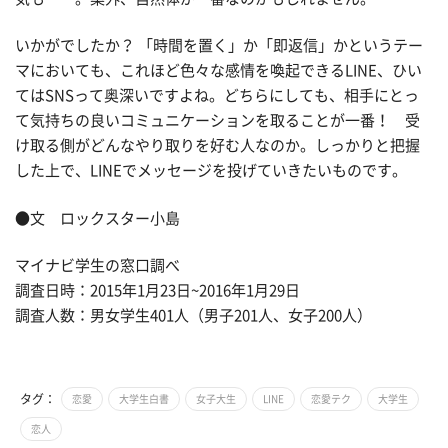
いかがでしたか？ 「時間を置く」か「即返信」かというテー
マにおいても、これほど色々な感情を喚起できるLINE、ひい
てはSNSって奥深いですよね。どちらにしても、相手にとっ
て気持ちの良いコミュニケーションを取ることが一番！ 受
け取る側がどんなやり取りを好む人なのか。しっかりと把握
した上で、LINEでメッセージを投げていきたいものです。
●文 ロックスター小島
マイナビ学生の窓口調べ
調査日時：2015年1月23日~2016年1月29日
調査人数：男女学生401人（男子201人、女子200人）
タグ：
恋愛
大学生白書
女子大生
LINE
恋愛テク
大学生
恋人