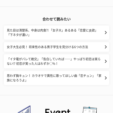
合わせて読みたい
見た目は清楚系、中身は肉食?! 「女子大」あるある「恋愛に貪欲」
「下ネタが濃い」
女子大生必見！ 将来性のある男子学生を見分ける6つの方法
「イタ電がバレて絶交」「告白していれば……」やっぱり初恋は実ら
ない!? 初恋が実った人はわずか◯%！
思わず胸キュン！ カラオケで異性に歌ってほしい曲「恋チュン」「家
族になろうよ」