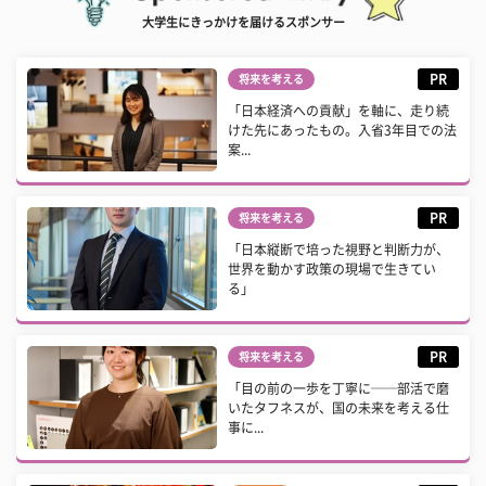
大学生にきっかけを届けるスポンサー
PR
将来を考える
「日本経済への貢献」を軸に、走り続
けた先にあったもの。入省3年目での法
案...
PR
将来を考える
「日本縦断で培った視野と判断力が、
世界を動かす政策の現場で生きてい
る」
PR
将来を考える
「目の前の一歩を丁寧に──部活で磨
いたタフネスが、国の未来を考える仕
事に...