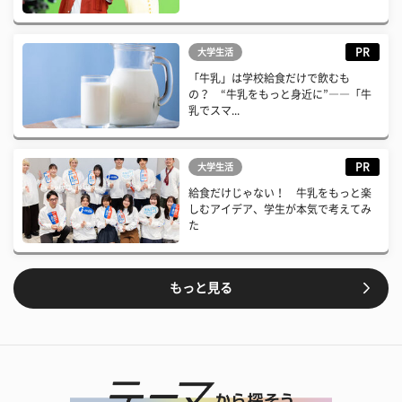
PR
大学生活
「牛乳」は学校給食だけで飲むも
の？ “牛乳をもっと身近に”――「牛
乳でスマ...
PR
大学生活
給食だけじゃない！ 牛乳をもっと楽
しむアイデア、学生が本気で考えてみ
た
もっと見る