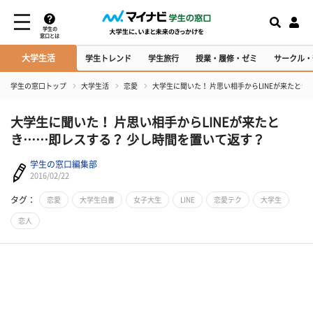
学生の
窓口とは
大学生活
学生トレンド
学生旅行
授業・履修・ゼミ
サークル・
学生の窓口トップ
大学生活
恋愛
大学生に聞いた！ 片思い相手からLINEが来たと
大学生に聞いた！ 片思い相手からLINEが来たと
き……即レスする？ 少し時間を置いて返す？
学生の窓口編集部
2016/02/22
タグ：
恋愛
大学生白書
女子大生
LINE
恋愛テク
大学生
恋人