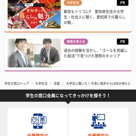
PR
大学生活
都民もトリコに⁉ 愛知県在住の大学
生・社会人に聞く、愛知県での暮らし
の魅...
PR
将来を考える
過去の経験を活かし、“ゴールを見越し
た就活”で見つけた理想のキャリア
学生の窓口トップ
大学生活
恋愛
大学生に聞いた！ 片思い相手からLINEが来たと
学生の窓口会員になってきっかけを探そう！
会員限定の
会員限定の