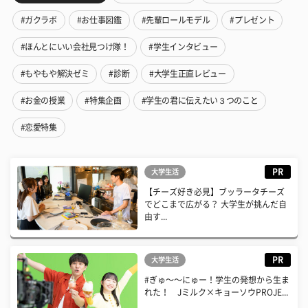
#ガクラボ
#お仕事図鑑
#先輩ロールモデル
#プレゼント
#ほんとにいい会社見つけ隊！
#学生インタビュー
#もやもや解決ゼミ
#診断
#大学生正直レビュー
#お金の授業
#特集企画
#学生の君に伝えたい３つのこと
#恋愛特集
PR
大学生活
【チーズ好き必見】ブッラータチーズ
でどこまで広がる？ 大学生が挑んだ自
由す...
PR
大学生活
#ぎゅ〜〜にゅー！学生の発想から生ま
れた！ Jミルク×キョーソウPROJE...