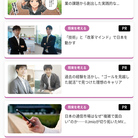
業の課題から創出した実践的な...
PR
将来を考える
「技術」と「改革マインド」で日本を
動かす
PR
将来を考える
過去の経験を活かし、“ゴールを見越し
た就活”で見つけた理想のキャリア
PR
将来を考える
日本の通信市場はなぜ“複雑で面白
い”のか──IIJmioが切り拓いたMV...