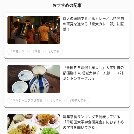
おすすめの記事
京大の頭脳で考えるカレーとは!? 独自
の研究を進める「京大カレー部」に直
撃！
#京都大学
#京都
#大学生
「全国きき酒選手権大会」大学対抗の
部優勝！ の成城大学チームは……バド
ミントンサークル!?
#学生ジーニアス調査隊
#大学生
#男子大学生
毎年学食ランキングを発表している
「早稲田大学学食研究会」におすすめ
の学食を聞いてきた！