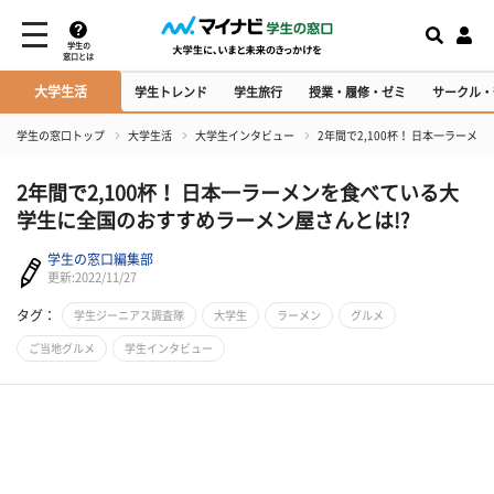
学生の
窓口とは
大学生活
学生トレンド
学生旅行
授業・履修・ゼミ
サークル・
学生の窓口トップ
大学生活
大学生インタビュー
2年間で2,100杯！ 日本一ラー
2年間で2,100杯！ 日本一ラーメンを食べている大
学生に全国のおすすめラーメン屋さんとは!?
学生の窓口編集部
更新:2022/11/27
タグ：
学生ジーニアス調査隊
大学生
ラーメン
グルメ
ご当地グルメ
学生インタビュー