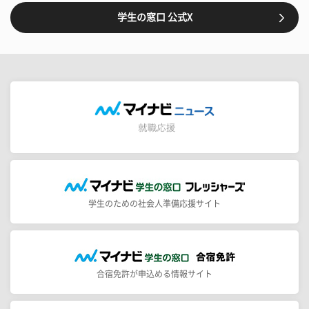
学生の窓口 公式X
学生のための社会人準備応援サイト
合宿免許が申込める情報サイト