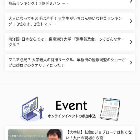
商品ランキング！ 2位デミハン……
大人になっても苦手は苦手！ 大学生がいちばん嫌いな野菜ランキン
グ！ 3位なす、2位トマト……
海洋国･日本ならでは！ 東京海洋大学 「海事普及会」ってどんなサー
クル？
マニア必見？ 大学最大の特撮サークル、早稲田の怪獣同盟のショーが
プロ顔負けのクオリティだった！
オンラインイベントの参加申込
【大林組】転勤&ジョブローテは怖くな
い！九州の現場から設