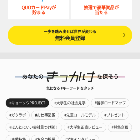
QUOカードPayが
抽選で豪華賞品が
貯まる
当たる
一歩を踏み出せば世界が変わる
無料会員登録
気になる #キーワード をタッチ
#キョーソウPROJECT
#大学生の社会見学
#留学ロードマップ
#ガクラボ
#お仕事図鑑
#先輩ロールモデル
#プレゼント
#ほんとにいい会社見つけ隊！
#大学生正直レビュー
#特集企画
#恋愛特集
#お金の授業
#学生インタビュー