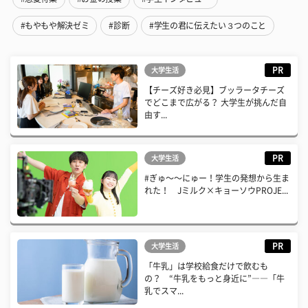
#もやもや解決ゼミ
#診断
#学生の君に伝えたい３つのこと
PR
大学生活
【チーズ好き必見】ブッラータチーズ
でどこまで広がる？ 大学生が挑んだ自
由す...
PR
大学生活
#ぎゅ〜〜にゅー！学生の発想から生ま
れた！ Jミルク×キョーソウPROJE...
PR
大学生活
「牛乳」は学校給食だけで飲むも
の？ “牛乳をもっと身近に”――「牛
乳でスマ...