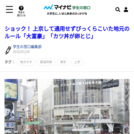
学生の
窓口とは
ショック！ 上京して通用せずびっくらこいた地元の
ルール「大富豪」「カツ丼が卵とじ」
学生の窓口編集部
2016/01/24
タグ：
地方ネタ
都道府県
東京
上京