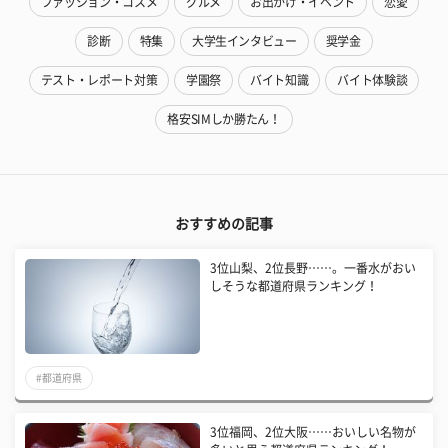
ファッション・コスメ
グルメ
お出かけ・イベント
恋愛
診断
特集
大学生インタビュー
奨学金
テスト・レポート対策
学園祭
バイト知識
バイト体験談
格安SIMしか勝たん！
おすすめの記事
3位山梨、2位長野……。一番水がおい
しそうな都道府県ランキング！
#都道府県
3位福岡、2位大阪……おいしい名物が