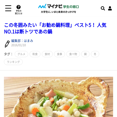
学生の
窓口とは
この冬囲みたい「お勧め鍋料理」ベスト5！ 人気
NO.1は断トツであの鍋
編集部：はまみ
2016/01/10
タグ：
グルメ
和食
食材
食事
食べ物
鍋
冬
ランキング