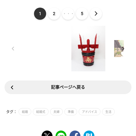
1
2
・・・
5
記事ページへ戻る
タグ：
結婚
結婚式
夫婦
準備
アドバイス
生活