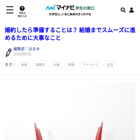
学生の
窓口とは
婚約したら準備することは？ 結婚までスムーズに進
めるために大事なこと
編集部：はまみ
2016/09/15
タグ：
結婚
結婚式
夫婦
準備
アドバイス
生活