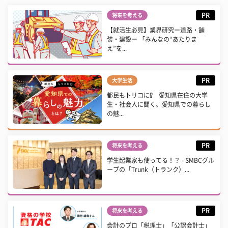
PR
将来を考える
【就活生必見】業界研究ー道路・舗
装・建設ー 「みんなの“あたりま
え”を...
PR
大学生活
都民もトリコに⁉ 愛知県在住の大学
生・社会人に聞く、愛知県での暮らし
の魅...
PR
将来を考える
学生起業家も使ってる！？ - SMBCグル
ープの「Trunk（トランク）...
PR
将来を考える
会計のプロ「税理士」「公認会計士」