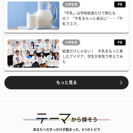
PR
大学生活
「牛乳」は学校給食だけで飲むも
の？ “牛乳をもっと身近に”――「牛
乳でスマ...
PR
大学生活
給食だけじゃない！ 牛乳をもっと楽
しむアイデア、学生が本気で考えてみ
た
もっと見る
あなたへのきっかけが詰まった、6つのトビラ