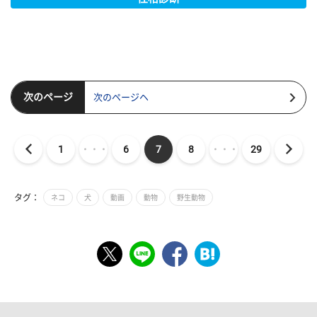
次のページ
次のページヘ
1
・・・
6
7
8
・・・
29
タグ：
ネコ
犬
動画
動物
野生動物