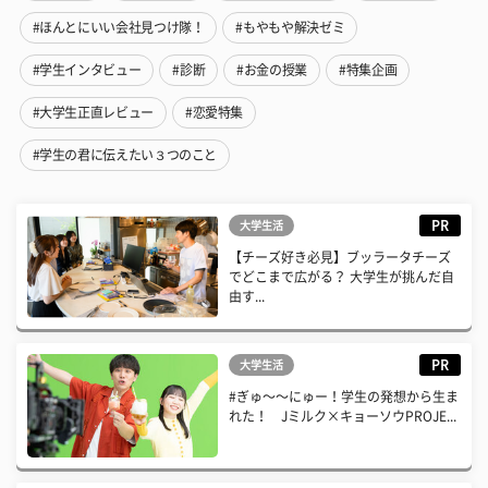
#ほんとにいい会社見つけ隊！
#もやもや解決ゼミ
#学生インタビュー
#診断
#お金の授業
#特集企画
#大学生正直レビュー
#恋愛特集
#学生の君に伝えたい３つのこと
PR
大学生活
【チーズ好き必見】ブッラータチーズ
でどこまで広がる？ 大学生が挑んだ自
由す...
PR
大学生活
#ぎゅ〜〜にゅー！学生の発想から生ま
れた！ Jミルク×キョーソウPROJE...