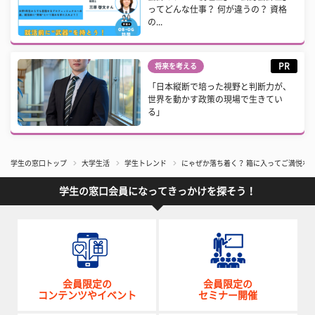
ってどんな仕事？ 何が違うの？ 資格
の...
PR
将来を考える
「日本縦断で培った視野と判断力が、
世界を動かす政策の現場で生きてい
る」
学生の窓口トップ
大学生活
学生トレンド
にゃぜか落ち着く？ 箱に入ってご満悦なネ
学生の窓口会員になってきっかけを探そう！
会員限定の
会員限定の
コンテンツやイベント
セミナー開催