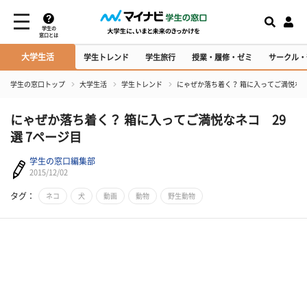
学生の
窓口とは
大学生活
学生トレンド
学生旅行
授業・履修・ゼミ
サークル・
学生の窓口トップ
大学生活
学生トレンド
にゃぜか落ち着く？ 箱に入ってご満悦なネ
にゃぜか落ち着く？ 箱に入ってご満悦なネコ 29
選 7ページ目
学生の窓口編集部
2015/12/02
タグ：
ネコ
犬
動画
動物
野生動物