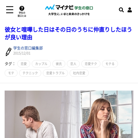
学生の
窓口とは
彼女と喧嘩した日はその日のうちに仲直りしたほう
が良い理由
学生の窓口編集部
2015/12/01
タグ：
恋愛
カップル
彼氏
恋人
恋愛テク
モテる
モテ
テクニック
恋愛トラブル
社内恋愛