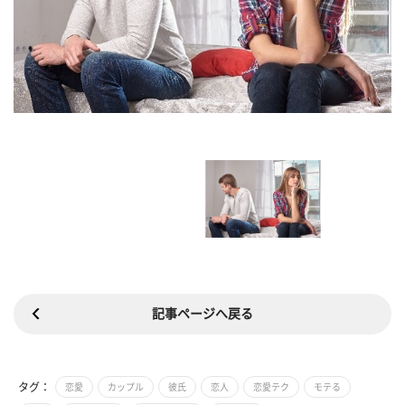
記事ページへ戻る
タグ：
恋愛
カップル
彼氏
恋人
恋愛テク
モテる