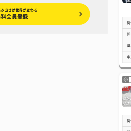
踏み出せば世界が変わる
無料会員登録
開
開
募
申
開