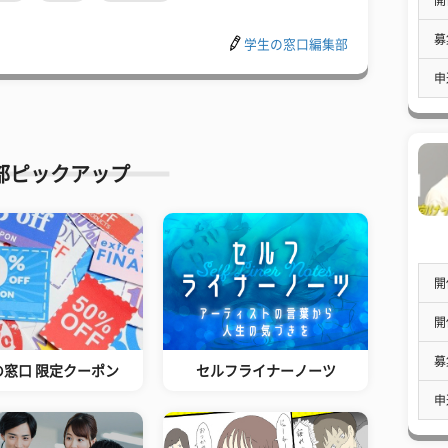
募
学生の窓口編集部
申
部ピックアップ
開
開
募
の窓口 限定クーポン
セルフライナーノーツ
申