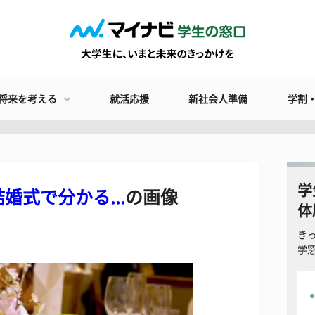
将来を考える
就活応援
新社会人準備
学割
学
式で分かる...
の画像
体
き
学