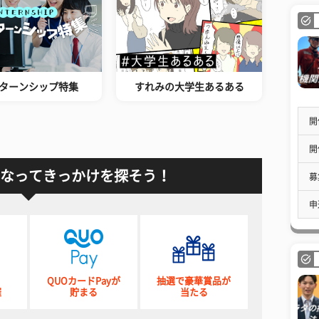
ターンシップ特集
すれみの大学生あるある
開
開
なってきっかけを探そう！
募
申
QUOカードPayが
抽選で豪華賞品が
催
貯まる
当たる