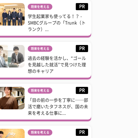
PR
将来を考える
学生起業家も使ってる！？ -
SMBCグループの「Trunk（ト
ランク）...
PR
将来を考える
過去の経験を活かし、“ゴール
を見越した就活”で見つけた理
想のキャリア
PR
将来を考える
「目の前の一歩を丁寧に──部
活で磨いたタフネスが、国の未
来を考える仕事に...
PR
将来を考える