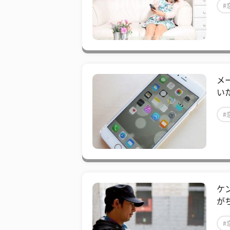
#
メ
い
#
ケ
が
#