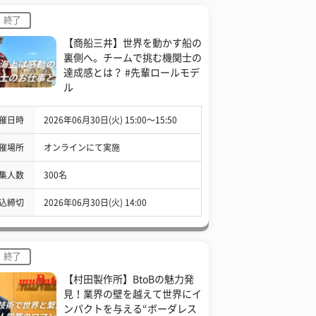
終了
【商船三井】世界を動かす船の
裏側へ。チームで挑む機関士の
達成感とは？ #先輩ロールモデ
ル
催日時
2026年06月30日(火) 15:00〜15:50
催場所
オンラインにて実施
集人数
300名
込締切
2026年06月30日(火) 14:00
終了
【村田製作所】BtoBの魅力発
見！業界の壁を越えて世界にイ
ンパクトを与える“ボーダレス