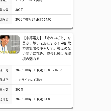
集人数
300名
込締切
2026年08月27日(木) 14:00
【中部電力】「きれいごと」を
貫き、想いを形にする！中部電
力の無限のキャリア。答えのな
い問いに挑み、成長し続ける環
境の魅力 #
催日時
2026年08月31日(月) 15:00〜16:00
催場所
オンラインにて実施
集人数
300名
込締切
2026年08月31日(月) 14:00