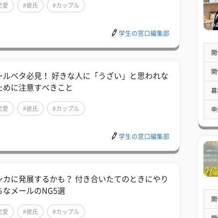
恋愛
#彼氏
#カップル
学生の窓口編集部
開
開
ールベタ必見！ 好きな人に「うざい」と思われな
ために注意すべきこと
募
恋愛
#彼氏
#カップル
申
学生の窓口編集部
ンカに発展するかも？ 付き合いたてのときにやり
ちなメールのNG5選
開
恋愛
#彼氏
#カップル
開