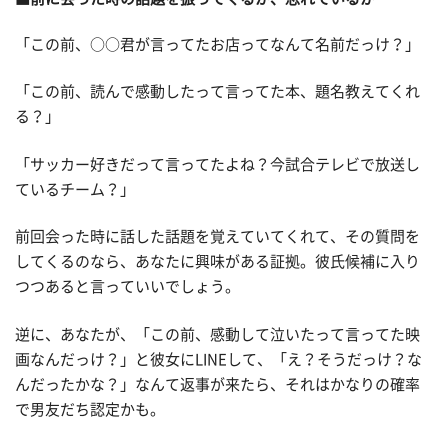
「この前、○○君が言ってたお店ってなんて名前だっけ？」
「この前、読んで感動したって言ってた本、題名教えてくれ
る？」
「サッカー好きだって言ってたよね？今試合テレビで放送し
ているチーム？」
前回会った時に話した話題を覚えていてくれて、その質問を
してくるのなら、あなたに興味がある証拠。彼氏候補に入り
つつあると言っていいでしょう。
逆に、あなたが、「この前、感動して泣いたって言ってた映
画なんだっけ？」と彼女にLINEして、「え？そうだっけ？な
んだったかな？」なんて返事が来たら、それはかなりの確率
で男友だち認定かも。