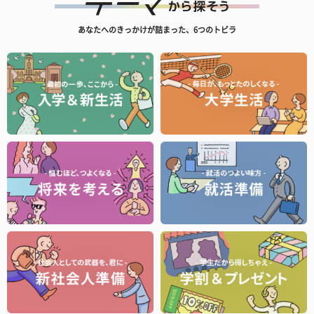
あなたへのきっかけが詰まった、6つのトビラ