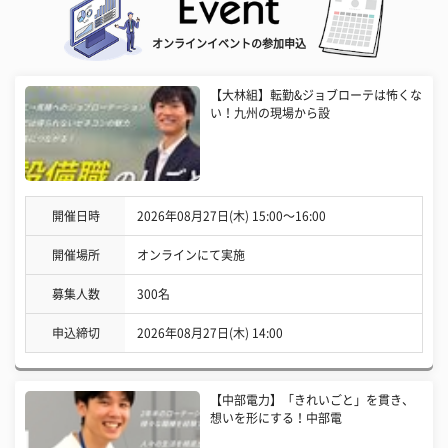
オンラインイベントの参加申込
【大林組】転勤&ジョブローテは怖くな
い！九州の現場から設
開催日時
2026年08月27日(木) 15:00〜16:00
開催場所
オンラインにて実施
募集人数
300名
申込締切
2026年08月27日(木) 14:00
【中部電力】「きれいごと」を貫き、
想いを形にする！中部電