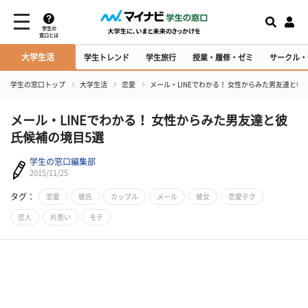
学生の
窓口とは
大学生活
学生トレンド
学生旅行
授業・履修・ゼミ
サークル・
学生の窓口トップ
大学生活
恋愛
メール・LINEでわかる！ 女性からみた男友達と彼
メール・LINEでわかる！ 女性からみた男友達と彼
氏候補の境目5選
学生の窓口編集部
2015/11/25
タグ：
恋愛
彼氏
カップル
メール
彼女
恋愛テク
恋人
片思い
モテ