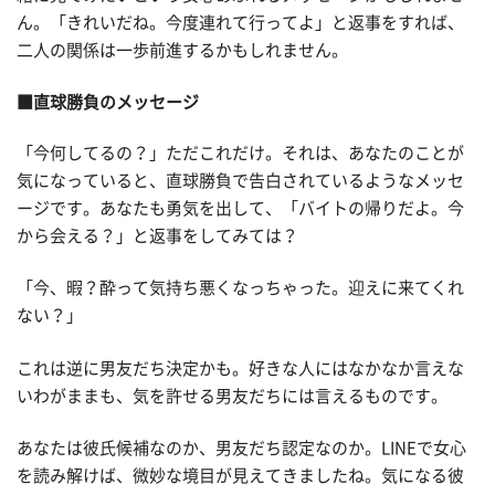
ん。「きれいだね。今度連れて行ってよ」と返事をすれば、
二人の関係は一歩前進するかもしれません。
■直球勝負のメッセージ
「今何してるの？」ただこれだけ。それは、あなたのことが
気になっていると、直球勝負で告白されているようなメッセ
ージです。あなたも勇気を出して、「バイトの帰りだよ。今
から会える？」と返事をしてみては？
「今、暇？酔って気持ち悪くなっちゃった。迎えに来てくれ
ない？」
これは逆に男友だち決定かも。好きな人にはなかなか言えな
いわがままも、気を許せる男友だちには言えるものです。
あなたは彼氏候補なのか、男友だち認定なのか。LINEで女心
を読み解けば、微妙な境目が見えてきましたね。気になる彼