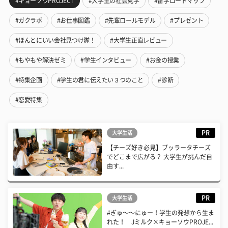
#キョーソウPROJECT
#大学生の社会見学
#留学ロードマップ
#ガクラボ
#お仕事図鑑
#先輩ロールモデル
#プレゼント
#ほんとにいい会社見つけ隊！
#大学生正直レビュー
#もやもや解決ゼミ
#学生インタビュー
#お金の授業
#特集企画
#学生の君に伝えたい３つのこと
#診断
#恋愛特集
PR
大学生活
【チーズ好き必見】ブッラータチーズ
でどこまで広がる？ 大学生が挑んだ自
由す...
PR
大学生活
#ぎゅ〜〜にゅー！学生の発想から生ま
れた！ Jミルク×キョーソウPROJE...