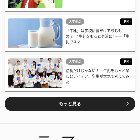
PR
大学生活
「牛乳」は学校給食だけで飲むも
の？ “牛乳をもっと身近に”――「牛
乳でスマ...
PR
大学生活
給食だけじゃない！ 牛乳をもっと楽
しむアイデア、学生が本気で考えてみ
た
もっと見る