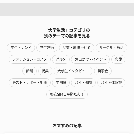
「大学生活」カテゴリの
別のテーマの記事を見る
学生トレンド
学生旅行
授業・履修・ゼミ
サークル・部活
ファッション・コスメ
グルメ
お出かけ・イベント
恋愛
診断
特集
大学生インタビュー
奨学金
テスト・レポート対策
学園祭
バイト知識
バイト体験談
格安SIMしか勝たん！
おすすめの記事