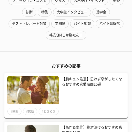
ファッション・コスメ
グルメ
お出かけ・イベント
恋愛
診断
特集
大学生インタビュー
奨学金
テスト・レポート対策
学園祭
バイト知識
バイト体験談
格安SIMしか勝たん！
おすすめの記事
【胸キュン注意】思わず恋がしたくな
るおすすめ恋愛映画15選
#映画
#感動
#ときめき
【名作＆傑作】絶対泣けるおすすめ感