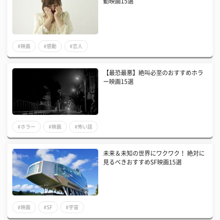
動映画15選
#映画
#感動
#恋人
【最恐最悪】絶叫必至のおすすめホラ
ー映画15選
#ホラー
#映画
#怖い話
未来＆未知の世界にワクワク！ 絶対に
見るべきおすすめSF映画15選
#映画
#SF
#宇宙