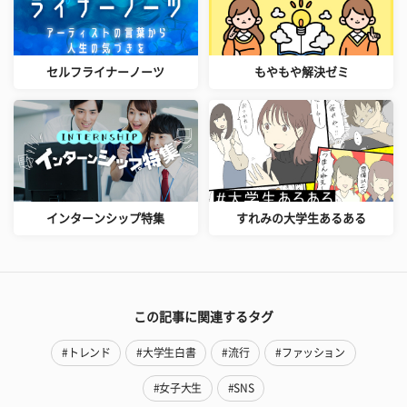
セルフライナーノーツ
もやもや解決ゼミ
インターンシップ特集
すれみの大学生あるある
この記事に関連するタグ
#トレンド
#大学生白書
#流行
#ファッション
#女子大生
#SNS