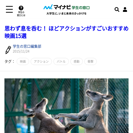
学生の
窓口とは
思わず息を呑む！ ほどアクションがすごいおすすめ
映画15選
学生の窓口編集部
2015/11/24
タグ：
映画
アクション
バトル
感動
衝撃