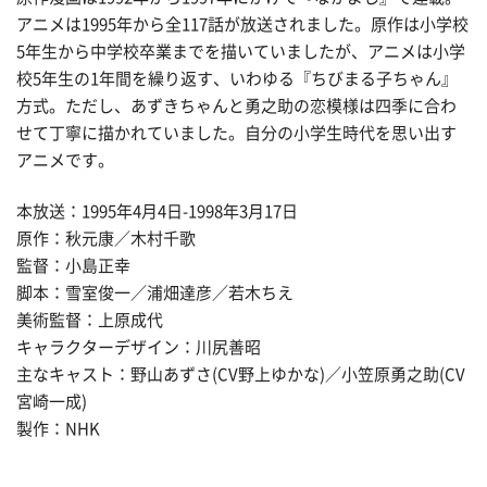
アニメは1995年から全117話が放送されました。原作は小学校
5年生から中学校卒業までを描いていましたが、アニメは小学
校5年生の1年間を繰り返す、いわゆる『ちびまる子ちゃん』
方式。ただし、あずきちゃんと勇之助の恋模様は四季に合わ
せて丁寧に描かれていました。自分の小学生時代を思い出す
アニメです。
本放送：1995年4月4日-1998年3月17日
原作：秋元康／木村千歌
監督：小島正幸
脚本：雪室俊一／浦畑達彦／若木ちえ
美術監督：上原成代
キャラクターデザイン：川尻善昭
主なキャスト：野山あずさ(CV野上ゆかな)／小笠原勇之助(CV
宮崎一成)
製作：NHK