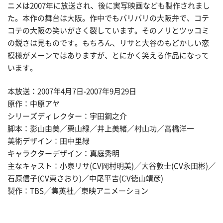
ニメは2007年に放送され、後に実写映画なども製作されまし
た。本作の舞台は大阪。作中でもバリバリの大阪弁で、コテ
コテの大阪の笑いがさく裂しています。そのノリとツッコミ
の鋭さは見ものです。もちろん、リサと大谷のもどかしい恋
模様がメーンではありますが、とにかく笑える作品になって
います。
本放送：2007年4月7日-2007年9月29日
原作：中原アヤ
シリーズディレクター：宇田鋼之介
脚本：影山由美／栗山緑／井上美緒／村山功／高橋洋一
美術デザイン：田中里緑
キャラクターデザイン：真庭秀明
主なキャスト：小泉リサ(CV岡村明美)／大谷敦士(CV永田彬)／
石原信子(CV東さおり)／中尾平吉(CV徳山靖彦)
製作：TBS／集英社／東映アニメーション