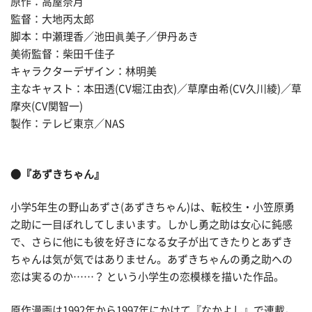
原作：高屋奈月
監督：大地丙太郎
脚本：中瀬理香／池田眞美子／伊丹あき
美術監督：柴田千佳子
キャラクターデザイン：林明美
主なキャスト：本田透(CV堀江由衣)／草摩由希(CV久川綾)／草
摩夾(CV関智一)
製作：テレビ東京／NAS
●『あずきちゃん』
小学5年生の野山あずさ(あずきちゃん)は、転校生・小笠原勇
之助に一目ぼれしてしまいます。しかし勇之助は女心に鈍感
で、さらに他にも彼を好きになる女子が出てきたりとあずき
ちゃんは気が気ではありません。あずきちゃんの勇之助への
恋は実るのか……？ という小学生の恋模様を描いた作品。
原作漫画は1992年から1997年にかけて『なかよし』で連載。