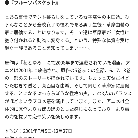
●『フルーツバスケット』
とある事情でテント暮らしをしている女子高生の本田透。ひ
ょんなことから全校女子の憧れである男子生徒・草摩由希の
家に居候することになります。そこで透は草摩家が「女性に
抱き付かれると動物に変身する」という、特殊な体質を受け
継ぐ一族であることを知ってしまい……。
原作は『花とゆめ』にて2006年まで連載されていた漫画。ア
ニメは2001年に放送され、原作の5巻までの全話、6、7、8巻
の一部のストーリーが描かれています。ちょっと天然だけど
ひたむきな透と、真面目な由希、そして同じく草摩家に居候
することになるぶっきらぼうな性格の夾。この3人のバランス
がほどよいラブコメ感を演出しています。また、アニメは全
体的に原作よりもほのぼのとした感じになっており、より肩
の力を抜いて恋や笑いを楽しめます。
本放送：2001年7月5日-12月27日