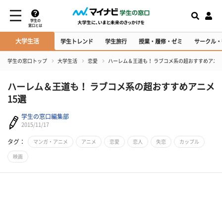
学生の
窓口とは
大学生活
学生トレンド
学生旅行
授業・履修・ゼミ
サークル・
学生の窓口トップ
大学生活
恋愛
ハーレム＆王道も！ ラブコメ系の超おすすめアニメ
ハーレム＆王道も！ ラブコメ系の超おすすめアニメ
15選
学生の窓口編集部
2015/11/17
タグ：
マンガ・アニメ
アニメ
恋愛
恋人
失恋
カップル
映画