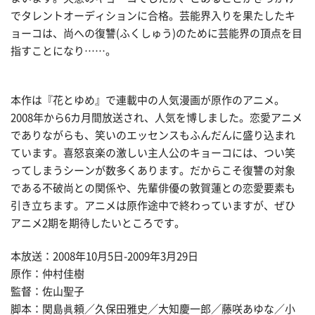
でタレントオーディションに合格。芸能界入りを果たしたキ
ョーコは、尚への復讐(ふくしゅう)のために芸能界の頂点を目
指すことになり……。
本作は『花とゆめ』で連載中の人気漫画が原作のアニメ。
2008年から6カ月間放送され、人気を博しました。恋愛アニメ
でありながらも、笑いのエッセンスもふんだんに盛り込まれ
ています。喜怒哀楽の激しい主人公のキョーコには、つい笑
ってしまうシーンが数多くあります。だからこそ復讐の対象
である不破尚との関係や、先輩俳優の敦賀蓮との恋愛要素も
引き立ちます。アニメは原作途中で終わっていますが、ぜひ
アニメ2期を期待したいところです。
本放送：2008年10月5日-2009年3月29日
原作：仲村佳樹
監督：佐山聖子
脚本：関島眞頼／久保田雅史／大知慶一郎／藤咲あゆな／小