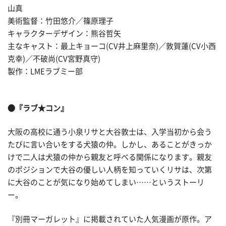
山真
美術監督：竹田悠介／篠原理子
キャラクターデザイン：熊谷哲矢
主なキャスト：最上キョーコ(CV井上麻里奈)／敦賀蓮(CV小西
克幸)／不破尚(CV宮野真守)
製作：LMEラブミー部
●『ラブ★コン』
大阪の高校に通う小泉リサと大谷敦士は、入学当初から会う
たびに言い合いをする犬猿の仲。しかし、あることがきっか
けで二人は犬猿の仲から親友と呼べる関係になります。親友
のポジションで大谷の優しい人柄を知っていくリサは、次第
に大谷のことが気になり始めてしまい……というストーリ
ー。
『別冊マーガレット』に掲載されていた人気漫画が原作。ア