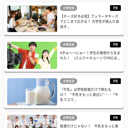
PR
大学生活
【チーズ好き必見】ブッラータチーズ
でどこまで広がる？ 大学生が挑んだ自
由す...
PR
大学生活
#ぎゅ〜〜にゅー！学生の発想から生ま
れた！ Jミルク×キョーソウPROJE...
PR
大学生活
「牛乳」は学校給食だけで飲むも
の？ “牛乳をもっと身近に”――「牛
乳でスマ...
PR
大学生活
給食だけじゃない！ 牛乳をもっと楽