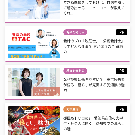
できる準備をしておけば、自信を持っ
て踏み出せる――ヒコロヒーが教えて
くれ...
PR
将来を考える
会計のプロ「税理士」「公認会計士」
ってどんな仕事？ 何が違うの？ 資格
の...
PR
将来を考える
なぜ愛知は働きやすい？ 東京経験者
が語る、暮らしが充実する愛知県の魅
力
PR
大学生活
都民もトリコに⁉ 愛知県在住の大学
生・社会人に聞く、愛知県での暮らし
の魅...