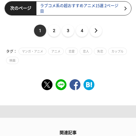
ラブコメ系の超おすすめアニメ15選 2ページ
次のページ
目
1
2
3
4
タグ：
マンガ・アニメ
アニメ
恋愛
恋人
失恋
カップル
映画
関連記事