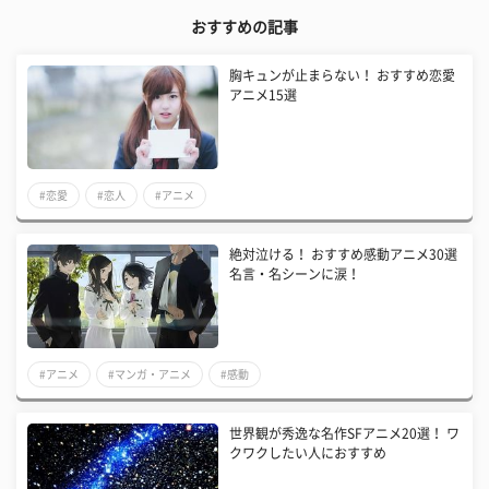
おすすめの記事
胸キュンが止まらない！ おすすめ恋愛
アニメ15選
#恋愛
#恋人
#アニメ
絶対泣ける！ おすすめ感動アニメ30選
名言・名シーンに涙！
#アニメ
#マンガ・アニメ
#感動
世界観が秀逸な名作SFアニメ20選！ ワ
クワクしたい人におすすめ