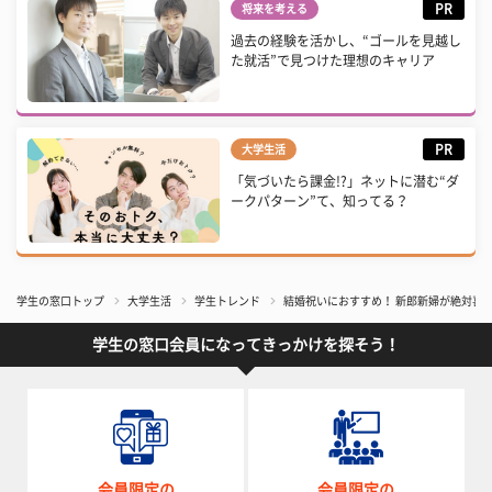
PR
将来を考える
過去の経験を活かし、“ゴールを見越し
た就活”で見つけた理想のキャリア
PR
大学生活
「気づいたら課金!?」ネットに潜む“ダ
ークパターン”て、知ってる？
学生の窓口トップ
大学生活
学生トレンド
結婚祝いにおすすめ！ 新郎新婦が絶対喜ぶ
学生の窓口会員になってきっかけを探そう！
会員限定の
会員限定の