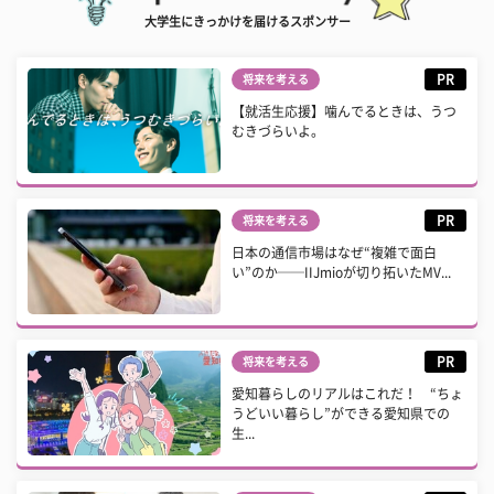
大学生にきっかけを届けるスポンサー
PR
将来を考える
【就活生応援】噛んでるときは、うつ
むきづらいよ。
PR
将来を考える
日本の通信市場はなぜ“複雑で面白
い”のか──IIJmioが切り拓いたMV...
PR
将来を考える
愛知暮らしのリアルはこれだ！ “ちょ
うどいい暮らし”ができる愛知県での
生...