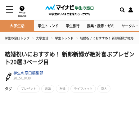
学生の
窓口とは
大学生活
学生トレンド
学生旅行
授業・履修・ゼミ
サークル・
学生の窓口トップ
大学生活
学生トレンド
結婚祝いにおすすめ！ 新郎新婦が絶対喜ぶ
結婚祝いにおすすめ！ 新郎新婦が絶対喜ぶプレゼン
ト20選 3ページ目
学生の窓口編集部
2015/10/30
タグ：
プレゼント
結婚
友達
ライフハック
恋人