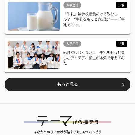
PR
大学生活
「牛乳」は学校給食だけで飲むも
の？ “牛乳をもっと身近に”――「牛
乳でスマ...
PR
大学生活
給食だけじゃない！ 牛乳をもっと楽
しむアイデア、学生が本気で考えてみ
た
もっと見る
あなたへのきっかけが詰まった、6つのトビラ