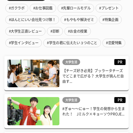
#ガクラボ
#お仕事図鑑
#先輩ロールモデル
#プレゼント
#ほんとにいい会社見つけ隊！
#もやもや解決ゼミ
#特集企画
#大学生正直レビュー
#診断
#お金の授業
#学生インタビュー
#学生の君に伝えたい３つのこと
#恋愛特集
PR
大学生活
【チーズ好き必見】ブッラータチーズ
でどこまで広がる？ 大学生が挑んだ自
由す...
PR
大学生活
#ぎゅ〜〜にゅー！学生の発想から生ま
れた！ Jミルク×キョーソウPROJE...