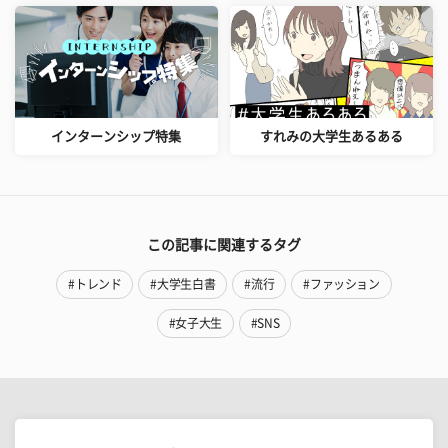
インターンシップ特集
すれみの大学生あるある
この記事に関連するタグ
#トレンド
#大学生白書
#流行
#ファッション
#女子大生
#SNS