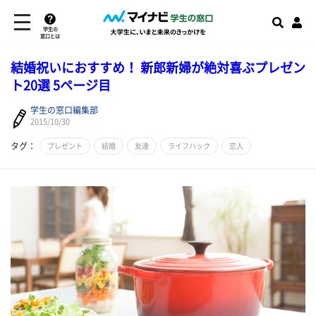
学生の
窓口とは
結婚祝いにおすすめ！ 新郎新婦が絶対喜ぶプレゼン
ト20選 5ページ目
学生の窓口編集部
2015/10/30
タグ：
プレゼント
結婚
友達
ライフハック
恋人