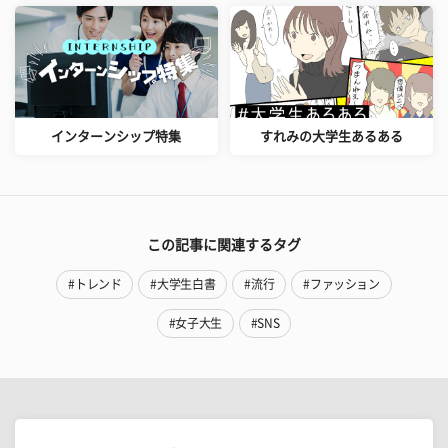
インターンシップ特集
すれみの大学生あるある
この記事に関連するタグ
#トレンド
#大学生白書
#流行
#ファッション
#女子大生
#SNS