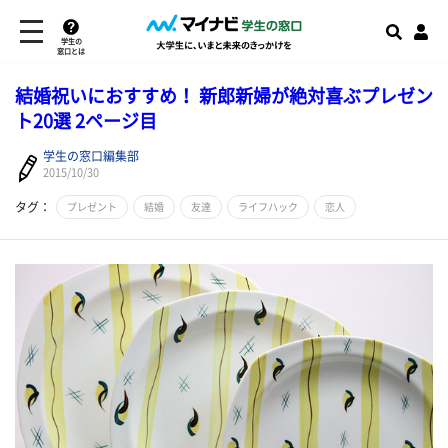
学生の
窓口とは
結婚祝いにおすすめ！ 新郎新婦が絶対喜ぶプレゼン
ト20選 2ページ目
学生の窓口編集部
2015/10/30
タグ：
プレゼント
結婚
友達
ライフハック
恋人