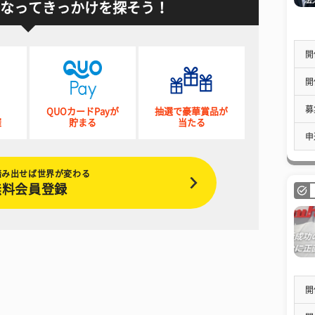
なってきっかけを探そう！
開
開
募
QUOカードPayが
抽選で豪華賞品が
催
貯まる
当たる
申
踏み出せば世界が変わる
無料会員登録
開