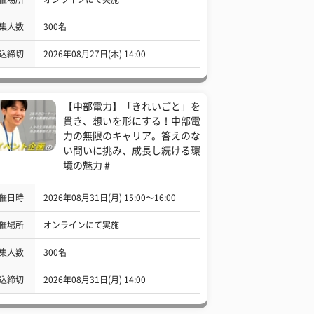
集人数
300名
込締切
2026年08月27日(木) 14:00
【中部電力】「きれいごと」を
貫き、想いを形にする！中部電
力の無限のキャリア。答えのな
い問いに挑み、成長し続ける環
境の魅力 #
催日時
2026年08月31日(月) 15:00〜16:00
催場所
オンラインにて実施
集人数
300名
込締切
2026年08月31日(月) 14:00