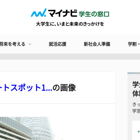
将来を考える
就活応援
新社会人準備
学割
学
スポット1...
の画像
体
き
学