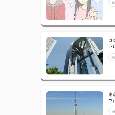
#
カ
ト
#
東
で
#