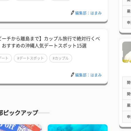
募
編集部：はまみ
申
ビーチから離島まで】カップル旅行で絶対行くべ
、おすすめの沖縄人気デートスポット15選
デート
#デートスポット
#カップル
編集部：はまみ
開
開
募
部ピックアップ
申