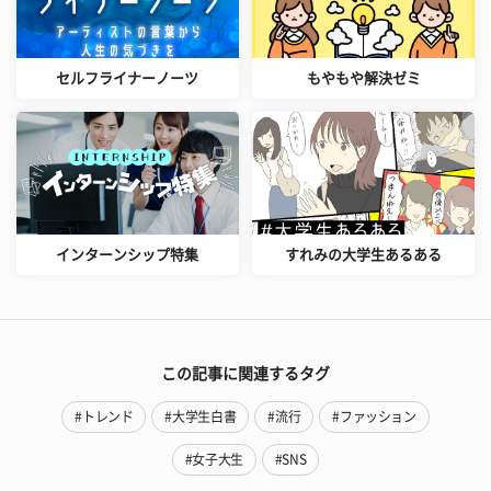
セルフライナーノーツ
もやもや解決ゼミ
インターンシップ特集
すれみの大学生あるある
この記事に関連するタグ
#トレンド
#大学生白書
#流行
#ファッション
#女子大生
#SNS