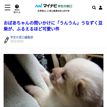
学生の
窓口とは
おばあちゃんの問いかけに「うんうん」うなずく豆
柴が、ふるえるほど可愛い件
学生の窓口編集部
2015/10/02