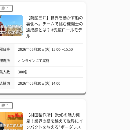
終了
【商船三井】世界を動かす船の
裏側へ。チームで挑む機関士の
達成感とは？ #先輩ロールモデ
ル
催日時
2026年06月30日(火) 15:00〜15:50
催場所
オンラインにて実施
集人数
300名
込締切
2026年06月30日(火) 14:00
終了
【村田製作所】BtoBの魅力発
見！業界の壁を越えて世界にイ
ンパクトを与える“ボーダレス