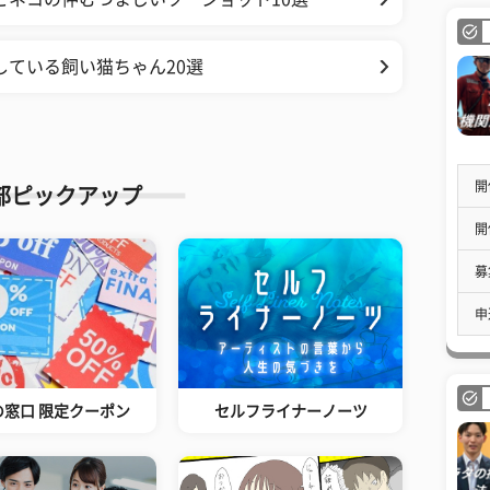
している飼い猫ちゃん20選
開
部ピックアップ
開
募
申
の窓口 限定クーポン
セルフライナーノーツ