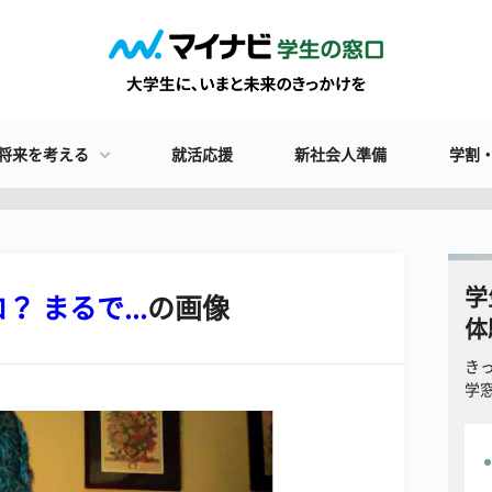
将来を考える
就活応援
新社会人準備
学割
学
 まるで...
の画像
体
き
学