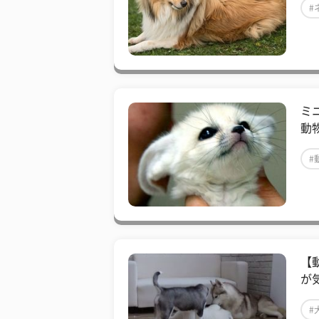
#
ミ
動
#
【
が
#