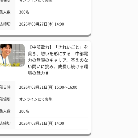
集人数
300名
込締切
2026年08月27日(木) 14:00
【中部電力】「きれいごと」を
貫き、想いを形にする！中部電
力の無限のキャリア。答えのな
い問いに挑み、成長し続ける環
境の魅力 #
催日時
2026年08月31日(月) 15:00〜16:00
催場所
オンラインにて実施
集人数
300名
込締切
2026年08月31日(月) 14:00