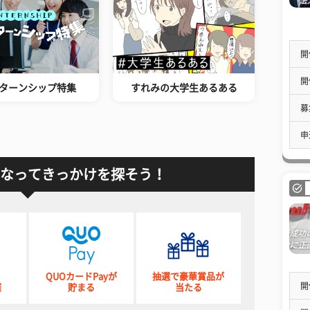
開
開
ターンシップ特集
すれみの大学生あるある
募
申
なってきっかけを探そう！
QUOカードPayが
抽選で豪華賞品が
開
催
貯まる
当たる