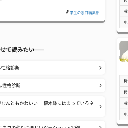
募
学生の窓口編集部
申
せて読みたい
ん性格診断
開
ん性格診断
開
なんともかわいい！ 植木鉢にはまっているネ
募
申
とネコの仲むつまじいツーショット10選