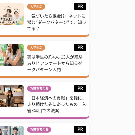
PR
大学生活
「気づいたら課金!?」ネットに
潜む“ダークパターン”て、知っ
てる？
PR
大学生活
実は学生の約4人に3人が経験
あり!? アンケートから知るダ
ークパターン入門
PR
将来を考える
「日本経済への貢献」を軸に、
走り続けた先にあったもの。入
省3年目での法案...
PR
将来を考える