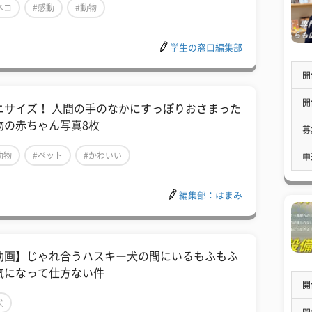
ネコ
#感動
#動物
学生の窓口編集部
開
開
ニサイズ！ 人間の手のなかにすっぽりおさまった
物の赤ちゃん写真8枚
募
動物
#ペット
#かわいい
申
編集部：はまみ
動画】じゃれ合うハスキー犬の間にいるもふもふ
気になって仕方ない件
開
犬
開