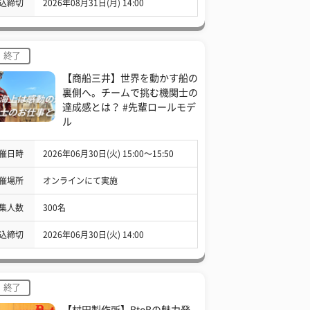
込締切
2026年08月31日(月) 14:00
終了
【商船三井】世界を動かす船の
裏側へ。チームで挑む機関士の
達成感とは？ #先輩ロールモデ
ル
催日時
2026年06月30日(火) 15:00〜15:50
催場所
オンラインにて実施
集人数
300名
込締切
2026年06月30日(火) 14:00
終了
【村田製作所】BtoBの魅力発