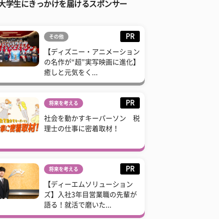
大学生にきっかけを届けるスポンサー
PR
その他
【ディズニー・アニメーション
の名作が“超”実写映画に進化】
癒しと元気をく...
PR
将来を考える
社会を動かすキーパーソン 税
理士の仕事に密着取材！
PR
将来を考える
【ディーエムソリューション
ズ】入社3年目営業職の先輩が
語る！就活で磨いた...