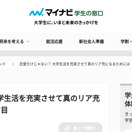
将来を考える
就活応援
新社会人準備
学割
ンド
恋愛だけじゃない？ 大学生活を充実させて真のリア充になるためには
学
学生活を充実させて真のリア充
体
ジ目
き
学
あとで読む