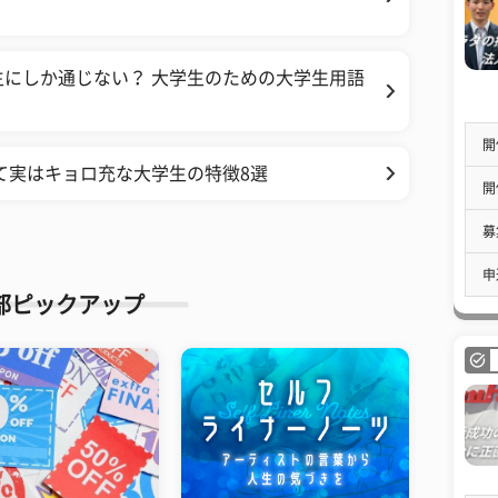
にしか通じない？ 大学生のための大学生用語
開
て実はキョロ充な大学生の特徴8選
開
募
申
部ピックアップ