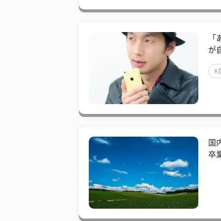
「
が
#
国
卒