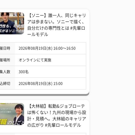
【ソニー】誰一人、同じキャリ
アは歩まない。ソニーで描く、
自分だけの専門性とは #先輩ロ
ールモデル
催日時
2026年08月19日(水) 16:00〜16:50
催場所
オンラインにて実施
集人数
300名
込締切
2026年08月19日(水) 15:00
【大林組】転勤&ジョブローテ
は怖くない！九州の現場から設
計・見積へ。大林組のキャリア
の広がり #先輩ロールモデル