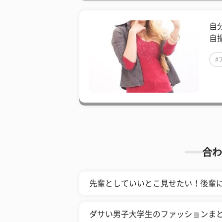
自
自
#
合わ
先輩としていいとこ見せたい！後輩
ダサい男子大学生のファッションま