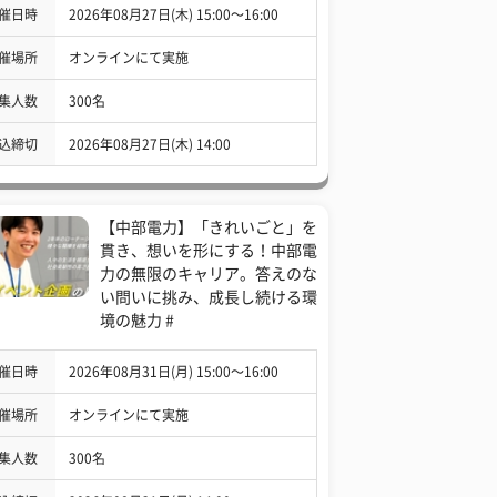
催日時
2026年08月27日(木) 15:00〜16:00
催場所
オンラインにて実施
集人数
300名
込締切
2026年08月27日(木) 14:00
【中部電力】「きれいごと」を
貫き、想いを形にする！中部電
力の無限のキャリア。答えのな
い問いに挑み、成長し続ける環
境の魅力 #
催日時
2026年08月31日(月) 15:00〜16:00
催場所
オンラインにて実施
集人数
300名