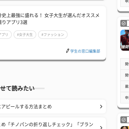
申
分史上最強に盛れる！ 女子大生が選んだオススメ
撮りアプリ3選
アプリ
#女子大生
#ファッション
学生の窓口編集部
開
開
募
せて読みたい
申
にアピールする方法まとめ
とめ「チノパンの折り返しチェック」「ブラン