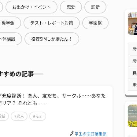
お出かけ・イベント
恋愛
診断
奨学金
テスト・レポート対策
学園祭
ト体験談
格安SIMしか勝たん！
開
開
募
すすめの記事
申
ア充度診断！ 恋人、友だち、サークル……あなた
非リア？ それとも……
診断
#恋人
#モテ
学生の窓口編集部