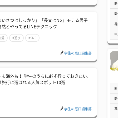
開
開
あいさつはしっかり」「長文はNG」モテる男子
募
自然とやってるLINEテクニック
申
恋愛
#遊び
#SNS
学生の窓口編集部
内も海外も！ 学生のうちに必ず行っておきたい、
業旅行に選ばれる人気スポット10選
開
開
募
学生の窓口編集部