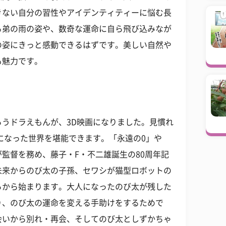
きない自分の習性やアイデンティティーに悩む長
る弟の雨の姿や、数奇な運命に自ら飛び込みなが
の姿にきっと感動できるはずです。美しい自然や
も魅力です。
うドラえもんが、3D映画になりました。見慣れ
になった世界を堪能できます。「永遠の0」や
監督を務め、藤子・F・不二雄誕生の80周年記
未来からのび太の子孫、セワシが猫型ロボットの
ろから始まります。大人になったのび太が残した
り、のび太の運命を変える手助けをするためで
会いから別れ・再会、そしてのび太としずかちゃ