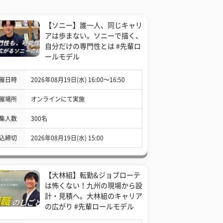
【ソニー】誰一人、同じキャリ
アは歩まない。ソニーで描く、
自分だけの専門性とは #先輩ロ
ールモデル
催日時
2026年08月19日(水) 16:00〜16:50
催場所
オンラインにて実施
集人数
300名
込締切
2026年08月19日(水) 15:00
【大林組】転勤&ジョブローテ
は怖くない！九州の現場から設
計・見積へ。大林組のキャリア
の広がり #先輩ロールモデル