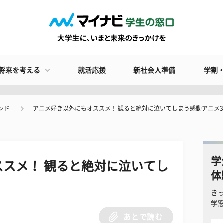
将来を考える
就活応援
新社会人準備
学割
ンド
アニメ好き以外にもオススメ！ 観ると絶対に泣いてしまう感動アニメ
学
スメ！ 観ると絶対に泣いてし
体
き
学
あとで読む