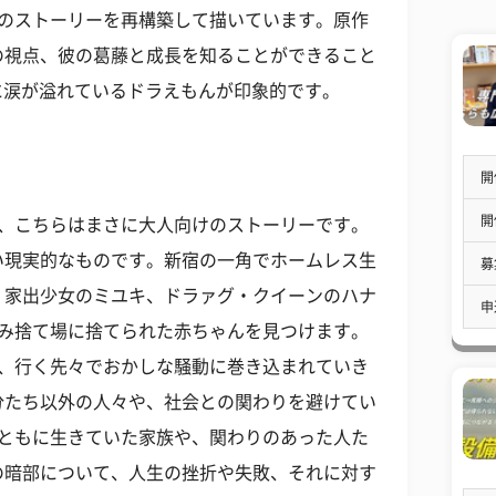
つのストーリーを再構築して描いています。原作
の視点、彼の葛藤と成長を知ることができること
に涙が溢れているドラえもんが印象的です。
開
開
て、こちらはまさに大人向けのストーリーです。
い現実的なものです。新宿の一角でホームレス生
募
、家出少女のミユキ、ドラァグ・クイーンのハナ
申
ごみ捨て場に捨てられた赤ちゃんを見つけます。
は、行く先々でおかしな騒動に巻き込まれていき
分たち以外の人々や、社会との関わりを避けてい
でともに生きていた家族や、関わりのあった人た
の暗部について、人生の挫折や失敗、それに対す