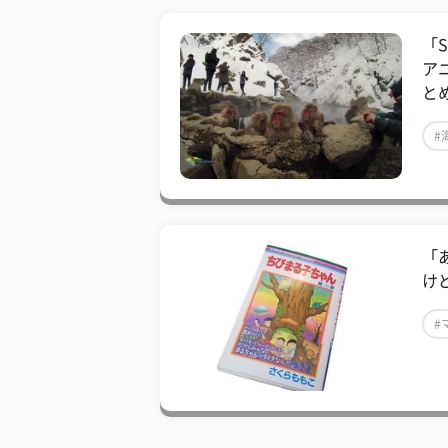
「
ア
と
#
「
け
#