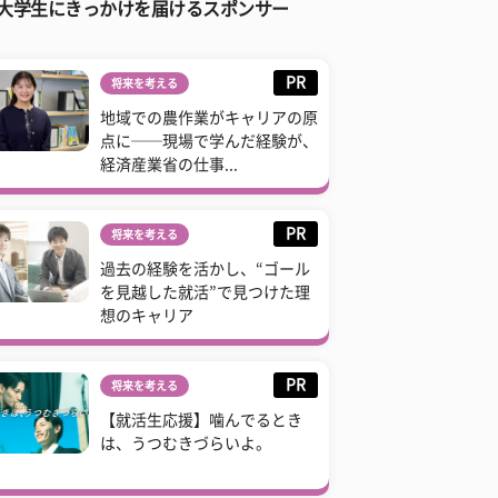
大学生にきっかけを届けるスポンサー
PR
将来を考える
地域での農作業がキャリアの原
点に──現場で学んだ経験が、
経済産業省の仕事...
PR
将来を考える
過去の経験を活かし、“ゴール
を見越した就活”で見つけた理
想のキャリア
PR
将来を考える
【就活生応援】噛んでるとき
は、うつむきづらいよ。