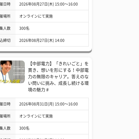
催日時
2026年08月27日(木) 15:00〜16:00
催場所
オンラインにて実施
集人数
300名
込締切
2026年08月27日(木) 14:00
【中部電力】「きれいごと」を
貫き、想いを形にする！中部電
力の無限のキャリア。答えのな
い問いに挑み、成長し続ける環
境の魅力 #
催日時
2026年08月31日(月) 15:00〜16:00
催場所
オンラインにて実施
集人数
300名