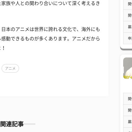
た家族や人との関わり合いについて深く考えるき
開
開
募
。日本のアニメは世界に誇れる文化で、海外にも
ら感動できるものが多くあります。アニメだから
申
よ！
アニメ
開
開
募
関連記事