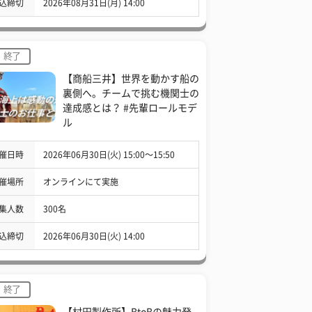
込締切
2026年08月31日(月) 14:00
終了
【商船三井】世界を動かす船の
裏側へ。チームで挑む機関士の
達成感とは？ #先輩ロールモデ
ル
催日時
2026年06月30日(火) 15:00〜15:50
催場所
オンラインにて実施
集人数
300名
込締切
2026年06月30日(火) 14:00
終了
【村田製作所】BtoBの魅力発