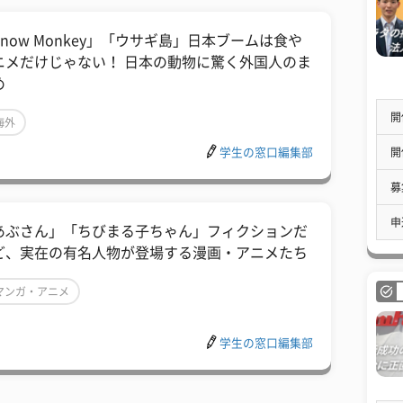
Snow Monkey」「ウサギ島」日本ブームは食や
ニメだけじゃない！ 日本の動物に驚く外国人のま
め
開
海外
開
学生の窓口編集部
募
申
あぶさん」「ちびまる子ちゃん」フィクションだ
ど、実在の有名人物が登場する漫画・アニメたち
マンガ・アニメ
学生の窓口編集部