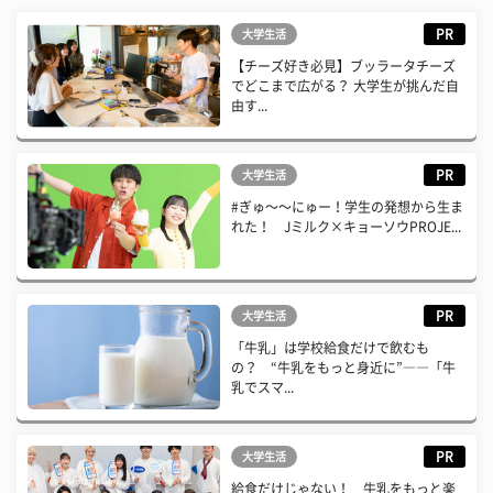
PR
大学生活
【チーズ好き必見】ブッラータチーズ
でどこまで広がる？ 大学生が挑んだ自
由す...
PR
大学生活
#ぎゅ〜〜にゅー！学生の発想から生ま
れた！ Jミルク×キョーソウPROJE...
PR
大学生活
「牛乳」は学校給食だけで飲むも
の？ “牛乳をもっと身近に”――「牛
乳でスマ...
PR
大学生活
給食だけじゃない！ 牛乳をもっと楽