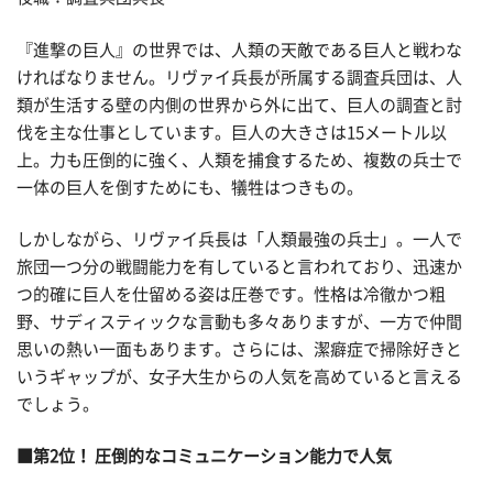
『進撃の巨人』の世界では、人類の天敵である巨人と戦わな
ければなりません。リヴァイ兵長が所属する調査兵団は、人
類が生活する壁の内側の世界から外に出て、巨人の調査と討
伐を主な仕事としています。巨人の大きさは15メートル以
上。力も圧倒的に強く、人類を捕食するため、複数の兵士で
一体の巨人を倒すためにも、犠牲はつきもの。
しかしながら、リヴァイ兵長は「人類最強の兵士」。一人で
旅団一つ分の戦闘能力を有していると言われており、迅速か
つ的確に巨人を仕留める姿は圧巻です。性格は冷徹かつ粗
野、サディスティックな言動も多々ありますが、一方で仲間
思いの熱い一面もあります。さらには、潔癖症で掃除好きと
いうギャップが、女子大生からの人気を高めていると言える
でしょう。
■第2位！ 圧倒的なコミュニケーション能力で人気