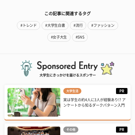
この記事に関連するタグ
#トレンド
#大学生白書
#流行
#ファッション
#女子大生
#SNS
大学生にきっかけを届けるスポンサー
PR
大学生活
実は学生の約4人に3人が経験あり!? ア
ンケートから知るダークパターン入門
PR
その他