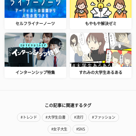
セルフライナーノーツ
もやもや解決ゼミ
インターンシップ特集
すれみの大学生あるある
この記事に関連するタグ
#トレンド
#大学生白書
#流行
#ファッション
#女子大生
#SNS