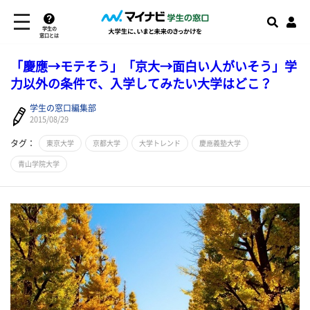
学生の
窓口とは
「慶應→モテそう」「京大→面白い人がいそう」学
力以外の条件で、入学してみたい大学はどこ？
学生の窓口編集部
2015/08/29
タグ：
東京大学
京都大学
大学トレンド
慶應義塾大学
青山学院大学