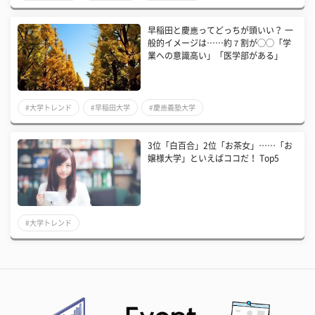
早稲田と慶應ってどっちが頭いい？ 一
般的イメージは……約７割が◯◯「学
業への意識高い」「医学部がある」
#大学トレンド
#早稲田大学
#慶應義塾大学
3位「白百合」2位「お茶女」……「お
嬢様大学」といえばココだ！ Top5
#大学トレンド