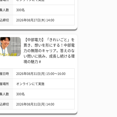
集人数
300名
込締切
2026年08月27日(木) 14:00
【中部電力】「きれいごと」を
貫き、想いを形にする！中部電
力の無限のキャリア。答えのな
い問いに挑み、成長し続ける環
境の魅力 #
催日時
2026年08月31日(月) 15:00〜16:00
催場所
オンラインにて実施
集人数
300名
込締切
2026年08月31日(月) 14:00