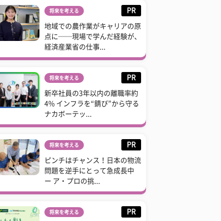
PR
将来を考える
地域での農作業がキャリアの原
点に──現場で学んだ経験が、
経済産業省の仕事...
PR
将来を考える
新卒社員の3年以内の離職率約
4% インフラを“錆び”から守る
ナカボーテッ...
PR
将来を考える
ピンチはチャンス！日本の物流
問題を逆手にとって急成長中
ー ア・プロの挑...
PR
将来を考える