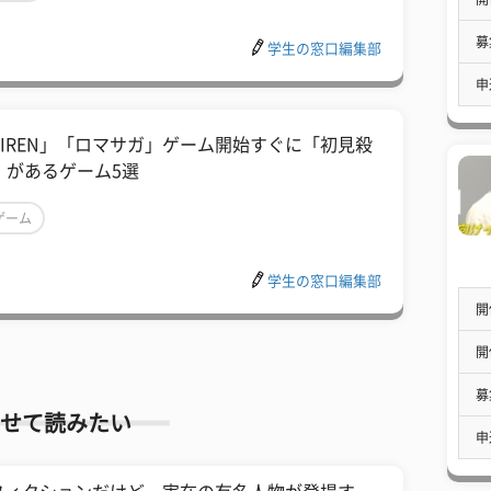
募
学生の窓口編集部
申
SIREN」「ロマサガ」ゲーム開始すぐに「初見殺
」があるゲーム5選
ゲーム
学生の窓口編集部
開
開
募
せて読みたい
申