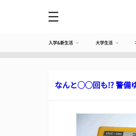
入学&新生活
大学生活
なんと◯◯回も!? 警備ゆ