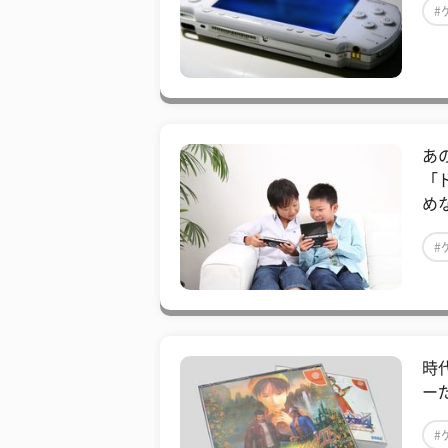
#
あ
「
め
#
時
ー
#