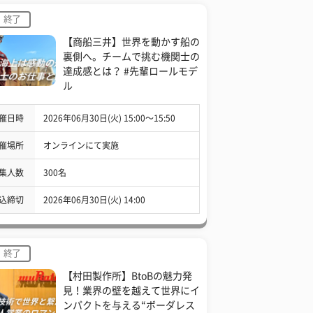
終了
【商船三井】世界を動かす船の
裏側へ。チームで挑む機関士の
達成感とは？ #先輩ロールモデ
ル
催日時
2026年06月30日(火) 15:00〜15:50
催場所
オンラインにて実施
集人数
300名
込締切
2026年06月30日(火) 14:00
終了
【村田製作所】BtoBの魅力発
見！業界の壁を越えて世界にイ
ンパクトを与える“ボーダレス