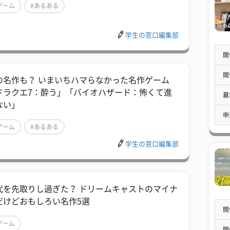
ゲーム
#あるある
学生の窓口編集部
開
開
の名作も？ いまいちハマらなかった名作ゲーム
ドラクエ7：酔う」「バイオハザード：怖くて進
募
ない」
申
ゲーム
#あるある
学生の窓口編集部
代を先取りし過ぎた？ ドリームキャストのマイナ
だけどおもしろい名作5選
開
ゲーム
開