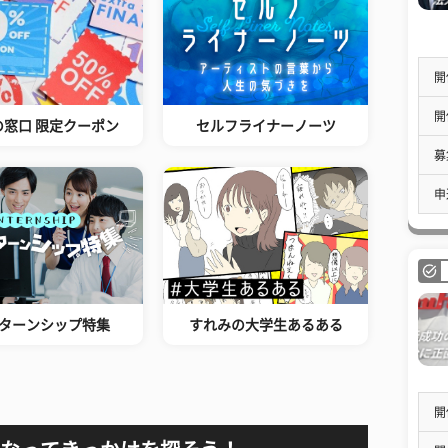
開
開
の窓口 限定クーポン
セルフライナーノーツ
募
申
ターンシップ特集
すれみの大学生あるある
開