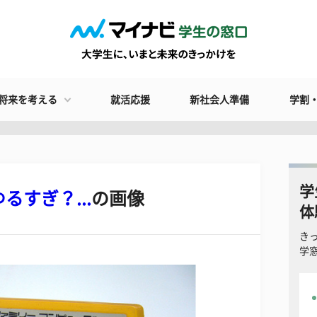
将来を考える
就活応援
新社会人準備
学割
学
るすぎ？...
の画像
体
き
学