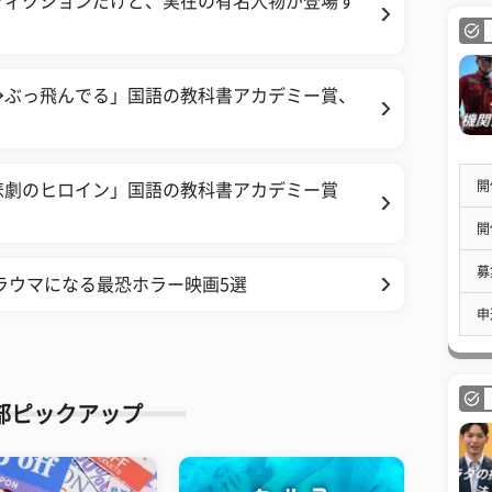
フィクションだけど、実在の有名人物が登場す
→ぶっ飛んでる」国語の教科書アカデミー賞、
開
悲劇のヒロイン」国語の教科書アカデミー賞
？
開
募
ラウマになる最恐ホラー映画5選
申
部ピックアップ