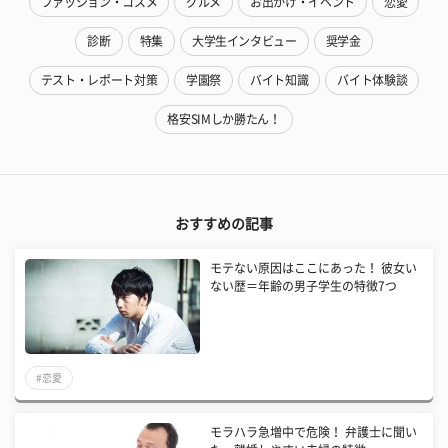
ファッション・コスメ
グルメ
お出かけ・イベント
恋愛
診断
特集
大学生インタビュー
奨学金
テスト・レポート対策
学園祭
バイト知識
バイト体験談
格安SIMしか勝たん！
おすすめの記事
モテない原因はここにあった！ 彼女い
ない歴＝年齢の男子学生の特徴7つ
#恋愛
モラハラ急増中で危険！ 弁護士に聞い