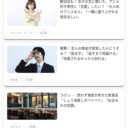
歓迎派も！ 女子大生に聞いた、アニメ
好き男性と「恋愛」したい？ 「大人向
けアニメなら」「一緒に盛り上がれる
彼氏ほしい」
#マンガ・アニメ
#恋愛
衝撃！ 恋人の借金が発覚したらどうす
る？ 「励ます」「返すまで見届ける」
「改善されなかったら別れる」
#お金
#恋愛
うげっ……思わず食欲が失せた飲食店
「しょう油差しがベトベト」「埃まみ
れの空調」
#グルメ
#失敗