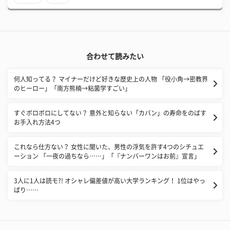
合わせて読みたい
​何人知ってる？ マイナーだけど好きな歴史上の人物 「役小角→密教界
のヒーロー」「南方熊楠→粘菌学すごい」
すぐボロボロにしてない？ 意外と知らない「カバン」の寿命をのばす
お手入れ方法4つ
これなら仕方ない？ 女性に聞いた、男性の浮気を許す4つのシチュエ
ーション 「一夜の過ちなら……」「『ナンバーワンはお前』宣言」
3人に1人は読モ?! オシャレ偏差値が高い大学ランキング！ 1位はやっ
ぱり……