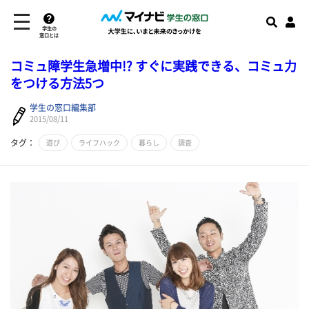
学生の
窓口とは
コミュ障学生急増中!? すぐに実践できる、コミュ力
をつける方法5つ
学生の窓口編集部
2015/08/11
タグ：
遊び
ライフハック
暮らし
調査