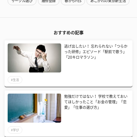
サークル選び
履修登録
春からFES
あこがれの東京新生活
おすすめの記事
逃げ出したい！ 忘れられない「つらか
った研修」エピソード「駅前で歌う」
「20キロマラソン」
#生活
勉強だけではない！ 学校で教えておい
てほしかったこと「お金の管理」「恋
愛」「仕事の選び方」
#学び