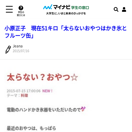
学生の
窓口とは
小原正子 現在51キロ「太らないおやつはかき氷と
フルーツ缶」
Jeana
2015/07/16