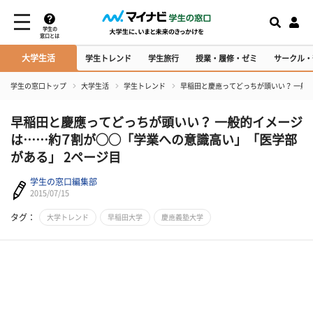
学生の
窓口とは
大学生活
学生トレンド
学生旅行
授業・履修・ゼミ
サークル・
学生の窓口トップ
大学生活
学生トレンド
早稲田と慶應ってどっちが頭いい？ 一般
早稲田と慶應ってどっちが頭いい？ 一般的イメージ
は……約７割が◯◯「学業への意識高い」「医学部
がある」 2ページ目
学生の窓口編集部
2015/07/15
タグ：
大学トレンド
早稲田大学
慶應義塾大学