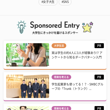
#女子大生
#SNS
大学生にきっかけを届けるスポンサー
PR
大学生活
実は学生の約4人に3人が経験あり!? ア
ンケートから知るダークパターン入門
PR
将来を考える
学生起業家も使ってる！？ - SMBCグル
ープの「Trunk（トランク）...
PR
将来を考える