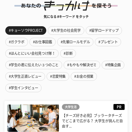
気になる #キーワード をタッチ
#キョーソウPROJECT
#大学生の社会見学
#留学ロードマップ
#ガクラボ
#お仕事図鑑
#先輩ロールモデル
#プレゼント
#ほんとにいい会社見つけ隊！
#診断
#学生の君に伝えたい３つのこと
#もやもや解決ゼミ
#特集企画
#大学生正直レビュー
#恋愛特集
#お金の授業
#学生インタビュー
PR
大学生活
【チーズ好き必見】ブッラータチーズ
でどこまで広がる？ 大学生が挑んだ自
由す...