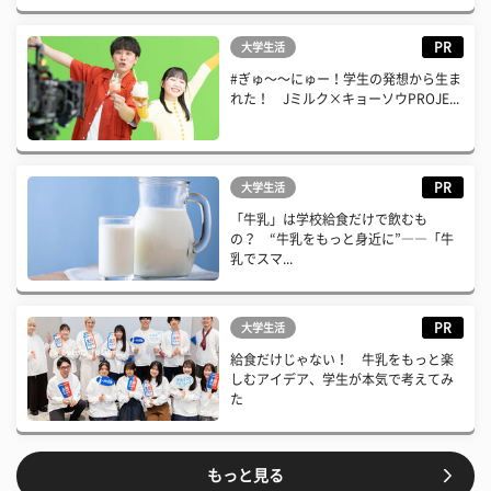
PR
大学生活
#ぎゅ〜〜にゅー！学生の発想から生ま
れた！ Jミルク×キョーソウPROJE...
PR
大学生活
「牛乳」は学校給食だけで飲むも
の？ “牛乳をもっと身近に”――「牛
乳でスマ...
PR
大学生活
給食だけじゃない！ 牛乳をもっと楽
しむアイデア、学生が本気で考えてみ
た
もっと見る