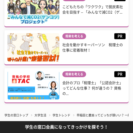
こどもたちの「ワクワク」で脱炭素社
会を目指す – 「みんなで減CO2（ゲ...
PR
将来を考える
社会を動かすキーパーソン 税理士の
仕事に密着取材！
PR
将来を考える
会計のプロ「税理士」「公認会計士」
ってどんな仕事？ 何が違うの？ 資格
の...
学生の窓口トップ
大学生活
学生トレンド
早稲田と慶應ってどっちが頭いい？ 一般
学生の窓口会員になってきっかけを探そう！