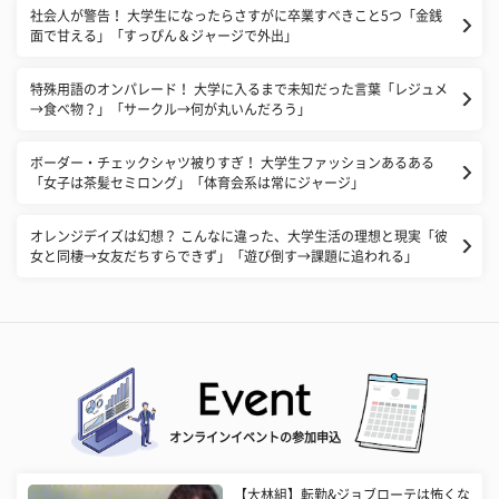
社会人が警告！ 大学生になったらさすがに卒業すべきこと5つ「金銭
面で甘える」「すっぴん＆ジャージで外出」
特殊用語のオンパレード！ 大学に入るまで未知だった言葉「レジュメ
→食べ物？」「サークル→何が丸いんだろう」
ボーダー・チェックシャツ被りすぎ！ 大学生ファッションあるある
「女子は茶髪セミロング」「体育会系は常にジャージ」
オレンジデイズは幻想？ こんなに違った、大学生活の理想と現実「彼
女と同棲→女友だちすらできず」「遊び倒す→課題に追われる」
オンラインイベントの参加申込
【大林組】転勤&ジョブローテは怖くな