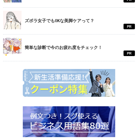
ズボラ女子でもOKな美脚ケアって？
PR
簡単な診断で今のお疲れ度をチェック！
PR