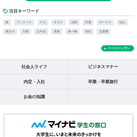
注目キーワード
曲
アンケート
クセ
オタク
活動
評価
ボーナス
悩み
働き方
出勤
忘年会
電車
食べ物
有給
交通費
ページトップへ
社会人ライフ
ビジネスマナー
内定・入社
卒業・卒業旅行
お金の知識