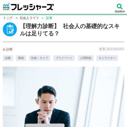
トップ
>
社会人ライフ
>
診断
【理解力診断】 社会人の基礎的なスキ
ルは足りてる？
更新:2023/02/02
診断
診断
職場
性格・タイプ
プライベート
人間関係
キャラクター