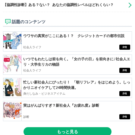
【協調性診断】ある？ない？ あなたの協調性レベルはどれくらい？
話題のコンテンツ
ウワサの真実がここにある！？ クレジットカードの都市伝説
社会人ライフ
PR
いつでもわたしは前を向く。「女の子の日」を前向きに♪社会人エ
リ・大学生リカの物語
社会人ライフ
PR
忙しい新社会人にぴったり！ 「朝リフレア」をはじめよう。しっ
かりニオイケアして24時間快適。
身だしなみ・ビジネスアイテム
PR
実はがんばりすぎ？新社会人『お疲れ度』診断
診断
PR
もっと見る