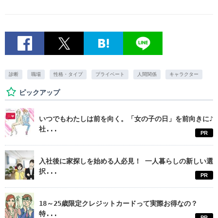
診断
職場
性格・タイプ
プライベート
人間関係
キャラクター
ピックアップ
いつでもわたしは前を向く。「女の子の日」を前向きに♪
社...
PR
入社後に家探しを始める人必見！ 一人暮らしの新しい選
択...
PR
18～25歳限定クレジットカードって実際お得なの？
特...
PR