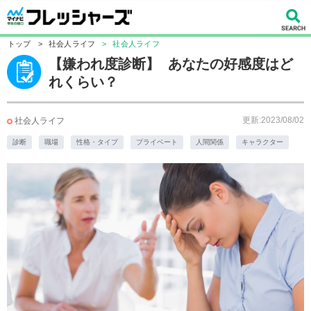
トップ
>
社会人ライフ
>
社会人ライフ
【嫌われ度診断】 あなたの好感度はど
れくらい？
更新:2023/08/02
社会人ライフ
診断
職場
性格・タイプ
プライベート
人間関係
キャラクター