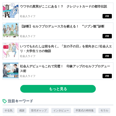
ウワサの真実がここにある！？ クレジットカードの都市伝説
社会人ライフ
PR
【診断】セルフプロデュース力を鍛える！ “ジブン観”診断
社会人ライフ
PR
いつでもわたしは前を向く。「女の子の日」を前向きに♪社会人エ
リ・大学生リカの物語
社会人ライフ
PR
社会人デビューもこれで完璧！ 印象アップのセルフプロデュー
ス術
社会人ライフ
PR
もっと見る
注目キーワード
やる気
感謝
世代ギャップ
インタビュー
卒業式の袴特集
モラル