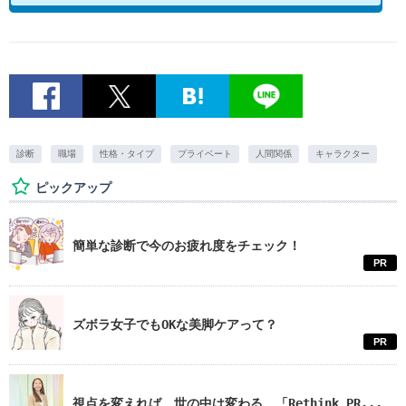
診断
職場
性格・タイプ
プライベート
人間関係
キャラクター
ピックアップ
簡単な診断で今のお疲れ度をチェック！
PR
ズボラ女子でもOKな美脚ケアって？
PR
視点を変えれば、世の中は変わる。「Rethink PR...