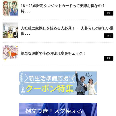
18～25歳限定クレジットカードって実際お得なの？
特...
PR
入社後に家探しを始める人必見！ 一人暮らしの新しい選
択...
PR
簡単な診断で今のお疲れ度をチェック！
PR