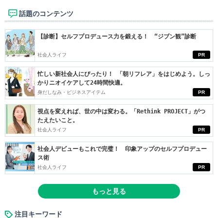
話題のコンテンツ
【診断】セルフプロデュース力を鍛える！ “ジブン観”診断
社会人ライフ
PR
忙しい新社会人にぴったり！ 「朝リフレア」をはじめよう。しっ
かりニオイケアして24時間快適。
身だしなみ・ビジネスアイテム
PR
視点を変えれば、世の中は変わる。「Rethink PROJECT」がつ
たえたいこと。
社会人ライフ
PR
社会人デビューもこれで完璧！ 印象アップのセルフプロデュー
ス術
社会人ライフ
PR
もっと見る
注目キーワード