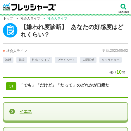
トップ
>
社会人ライフ
>
社会人ライフ
【嫌われ度診断】 あなたの好感度はど
れくらい？
更新:2023/08/02
社会人ライフ
診断
職場
性格・タイプ
プライベート
人間関係
キャラクター
10
残り
問
「でも」「だけど」「だって」のどれかが口癖だ
Q1
イエス