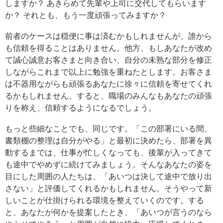
しますか？ あきらめて先輩や上司に交代してもらいます
か？ それとも、もう一度頑張ってみますか？
前者のケースは穏便に事は済むかもしれませんが、誰から
も信頼を得ることはありません。他方、もしあなたが改め
て誠心誠意お客さまと向き合い、自分の未熟な部分を修正
しながらこれまで以上に勉強を重ねたとします。お客さま
は不器用ながらも頑張るあなたに徐々に信頼を寄せてくれ
るかもしれません。すると、職場のみんなもあなたの頑張
りを称え、信頼するようになるでしょう。
もっと些細なことでも、同じです。「この部署にいる間、
書類棚の整理は自分がやる」と最初に決めたら、部署を異
動するまでは、仕事が忙しくなっても、後輩が入ってきて
も途中でやめずに続けてみましょう。そんなあなたの姿を
目にした周囲の人たちは、「あいつは決して途中で放り出
さない」と評価してくれるかもしれません。そうやって新
しいことが仕掛けられる環境を整えていくのです。する
と、あなたが何かを提案したとき、「あいつが言うのなら