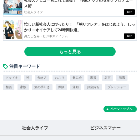
社会人デビューもこれで完璧！ 印象アップのセルフプロデュー
ス術
社会人ライフ
PR
忙しい新社会人にぴったり！ 「朝リフレア」をはじめよう。しっ
かりニオイケアして24時間快適。
身だしなみ・ビジネスアイテム
PR
もっと見る
注目キーワード
ドキドキ
袴
働き方
おごり
飲み会
家賃
名言
清潔
相談
家族
旅の手引き
保険
運動
お金持ち
プレッシャー
ページトップへ
社会人ライフ
ビジネスマナー