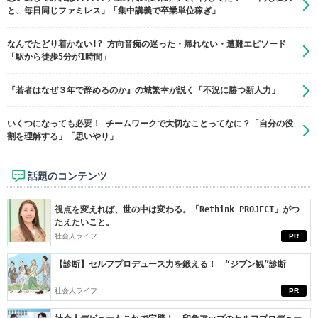
と、毎日同じファミレス」「集中講義で卒業単位稼ぎ」
なんでたどり着かない!? 方向音痴の迷った・帰れない・遭難エピソード
「駅から徒歩5分が1時間」
『若者はなぜ３年で辞めるのか』の城繁幸が説く「不況に勝つ新人力」
いくつになっても必要！ チームワークで大切なことってなに？「自分の役
割を理解する」「思いやり」
話題のコンテンツ
視点を変えれば、世の中は変わる。「Rethink PROJECT」がつ
たえたいこと。
社会人ライフ
PR
【診断】セルフプロデュース力を鍛える！ “ジブン観”診断
社会人ライフ
PR