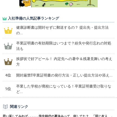
入社準備の人気記事ランキング
健康診断書は開封せずに郵送するの？ 提出先・提出方法
の...
卒業証明書の有効期限はいつまで？紛失や発行忘れの対処
法も
挨拶状で好アピール！ 内定先への暑中＆残暑見舞いの考え
方
4位
開封厳禁⁉卒業証明書の発行方法・正しい提出方法や添え...
卒業した学校が廃校になっている！卒業証明書受け取りな
5位
ど...
関連リンク
思い返してみれば......学生時代の夏休みって、何してた？ 「同じ友人