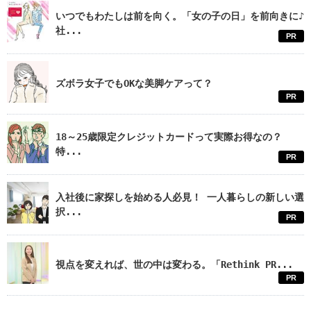
いつでもわたしは前を向く。「女の子の日」を前向きに♪
社...
PR
ズボラ女子でもOKな美脚ケアって？
PR
18～25歳限定クレジットカードって実際お得なの？
特...
PR
入社後に家探しを始める人必見！ 一人暮らしの新しい選
択...
PR
視点を変えれば、世の中は変わる。「Rethink PR...
PR