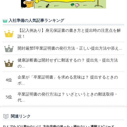
入社準備の人気記事ランキング
【記入例あり】身元保証書の書き方と提出時の注意点を解
説！
開封厳禁⁉卒業証明書の発行方法・正しい提出方法や添え...
健康診断書は開封せずに郵送するの？ 提出先・提出方法
の...
企業が「卒業証明書」を求める意味は？ 提出するときの
4位
ポ...
卒業証明書の発行方法は？ いざというときの郵送取得・
5位
代...
関連リンク
なんでたどり着かない!? 方向音痴の迷った・帰れない・遭難エピソード