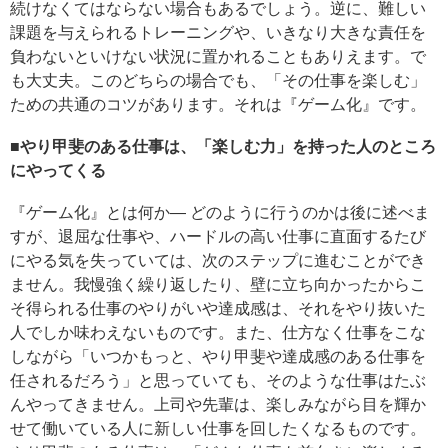
続けなくてはならない場合もあるでしょう。逆に、難しい
課題を与えられるトレーニングや、いきなり大きな責任を
負わないといけない状況に置かれることもありえます。で
も大丈夫。このどちらの場合でも、「その仕事を楽しむ」
ための共通のコツがあります。それは『ゲーム化』です。
■やり甲斐のある仕事は、「楽しむ力」を持った人のところ
にやってくる
『ゲーム化』とは何か― どのように行うのかは後に述べま
すが、退屈な仕事や、ハードルの高い仕事に直面するたび
にやる気を失っていては、次のステップに進むことができ
ません。我慢強く繰り返したり、壁に立ち向かったからこ
そ得られる仕事のやりがいや達成感は、それをやり抜いた
人でしか味わえないものです。また、仕方なく仕事をこな
しながら「いつかもっと、やり甲斐や達成感のある仕事を
任されるだろう」と思っていても、そのような仕事はたぶ
んやってきません。上司や先輩は、楽しみながら目を輝か
せて働いている人に新しい仕事を回したくなるものです。