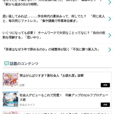
「駅から徒歩5分が1時間」
思い返してみれば......学生時代の夏休みって、何してた？ 「同じ友人
と、毎日同じファミレス」「集中講義で卒業単位稼ぎ」
いくつになっても必要！ チームワークで大切なことってなに？「自分の役
割を理解する」「思いやり」
『若者はなぜ３年で辞めるのか』の城繁幸が説く「不況に勝つ新人力」
話題のコンテンツ
実はがんばりすぎ？新社会人『お疲れ度』診断
診断
PR
社会人デビューもこれで完璧！ 印象アップのセルフプロデュー
ス術
社会人ライフ
PR