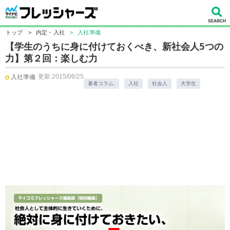
トップ
>
内定・入社
>
入社準備
【学生のうちに身に付けておくべき、新社会人5つの
力】第２回：楽しむ力
更新:2015/06/25
入社準備
著者コラム.
入社
社会人
大学生