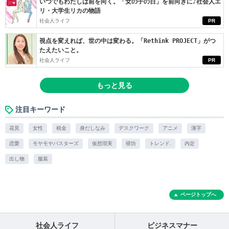
いつでもわたしは前を向く。「女の子の日」を前向きに♪社会人エ
リ・大学生リカの物語
社会人ライフ
PR
視点を変えれば、世の中は変わる。「Rethink PROJECT」がつ
たえたいこと。
社会人ライフ
PR
もっと見る
注目キーワード
花見
女性
税金
身だしなみ
デスクワーク
アニメ
漢字
恋愛
モヤモヤバスターズ
仮想現実
寝坊
トレンド.
内定
出し物
服装
ページトップへ
社会人ライフ
ビジネスマナー