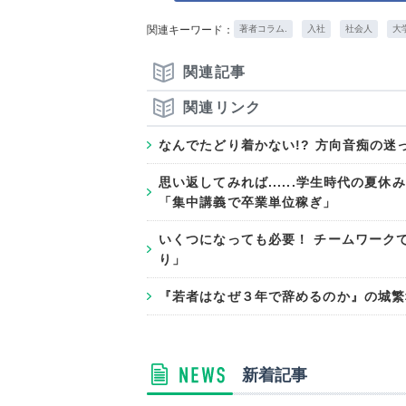
関連キーワード：
著者コラム.
入社
社会人
大
関連記事
関連リンク
なんでたどり着かない!? 方向音痴の迷
思い返してみれば......学生時代の
「集中講義で卒業単位稼ぎ」
いくつになっても必要！ チームワーク
り」
『若者はなぜ３年で辞めるのか』の城繁
新着記事