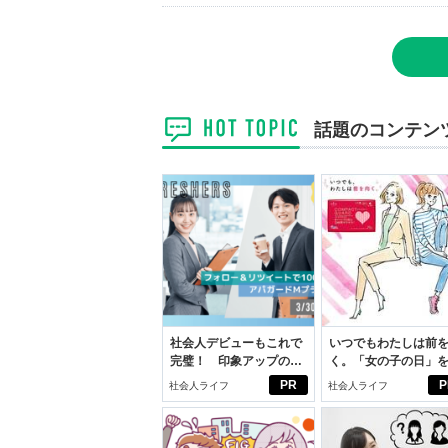
話題のコンテン
社会人デビューもこれで
いつでもわたしは前
完璧！ 印象アップのセ
く。「女の子の日」
ルフプロデュース術
向きに♪社会人エリ・
PR
P
社会人ライフ
社会人ライフ
学生リカの物語