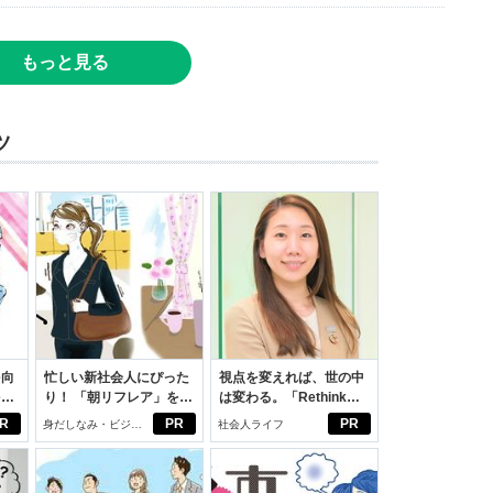
もっと見る
ツ
を向
忙しい新社会人にぴった
視点を変えれば、世の中
を前
り！ 「朝リフレア」をは
は変わる。「Rethink
大
じめよう。しっかりニオ
PROJECT」がつたえた
R
PR
PR
身だしなみ・ビジネ
社会人ライフ
イケアして24時間快適。
いこと。
スアイテム