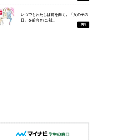
いつでもわたしは前を向く。「女の子の
日」を前向きに♪社...
PR