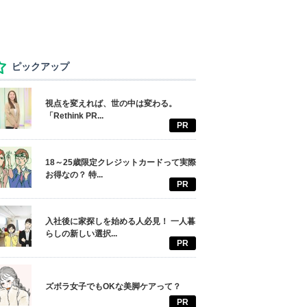
ピックアップ
視点を変えれば、世の中は変わる。
「Rethink PR...
PR
18～25歳限定クレジットカードって実際
お得なの？ 特...
PR
入社後に家探しを始める人必見！ 一人暮
らしの新しい選択...
PR
ズボラ女子でもOKな美脚ケアって？
PR