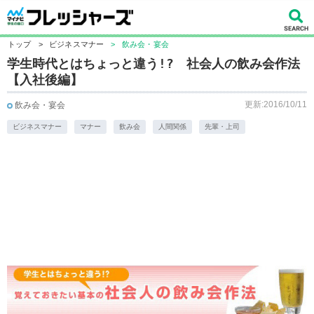
トップ
>
ビジネスマナー
>
飲み会・宴会
学生時代とはちょっと違う!? 社会人の飲み会作法
【入社後編】
更新:2016/10/11
飲み会・宴会
ビジネスマナー
マナー
飲み会
人間関係
先輩・上司