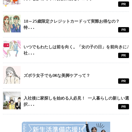
PR
18～25歳限定クレジットカードって実際お得なの？
特...
PR
いつでもわたしは前を向く。「女の子の日」を前向きに♪
社...
PR
ズボラ女子でもOKな美脚ケアって？
PR
入社後に家探しを始める人必見！ 一人暮らしの新しい選
択...
PR