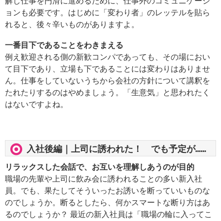
解し仕事を円滑に進めるために、仕事外のコミュニケーシ
ョンも必要です。はじめに「変わり者」のレッテルを貼ら
れると、後々辛いものがありますよ。
一番目下であることをわきまえる
例え歓迎される側の新歓コンパであっても、その場におい
て目下であり、立場も下であることには変わりはありませ
ん。仕事をしていないうちから会社の方針について講釈を
たれたりするのはやめましょう。「生意気」と思われたく
はないですよね。
入社後編｜上司に誘われた！ でも予定が……
リラックスした会話で、お互いを理解しあうのが目的
職場の先輩や上司に飲み会に誘われることの多い新入社
員。でも、果たしてそういったお誘いを断っていいものな
のでしょうか。断るとしたら、何かスマートな断り方はあ
るのでしょうか？ 最近の新入社員は「職場の輪に入ってこ