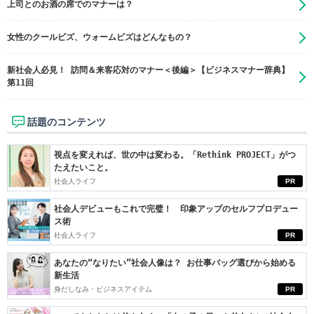
上司とのお酒の席でのマナーは？
女性のクールビズ、ウォームビズはどんなもの？
新社会人必見！ 訪問＆来客応対のマナー＜後編＞【ビジネスマナー辞典】
第11回
話題のコンテンツ
視点を変えれば、世の中は変わる。「Rethink PROJECT」がつ
たえたいこと。
社会人ライフ
PR
社会人デビューもこれで完璧！ 印象アップのセルフプロデュー
ス術
社会人ライフ
PR
あなたの“なりたい”社会人像は？ お仕事バッグ選びから始める
新生活
身だしなみ・ビジネスアイテム
PR