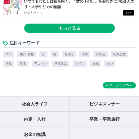
いつでもわたしは前を向く。「女の子の日」を前向きに♪社会人エ
リ・大学生リカの物語
社会人ライフ
PR
もっと見る
注目キーワード
ウソ
免許･資格
音
朝
管理職
環境
忘年会
社内恋愛
活動
叱る
アニマル
学生生活
ネイル
文化
占い
ページトップへ
社会人ライフ
ビジネスマナー
内定・入社
卒業・卒業旅行
お金の知識