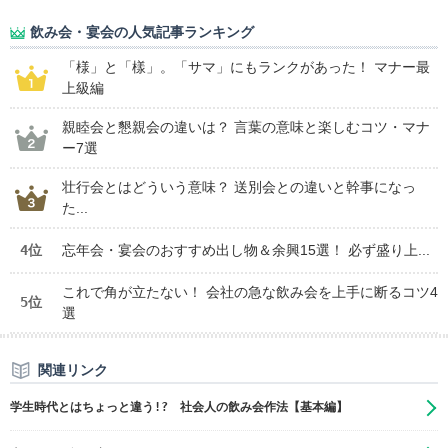
飲み会・宴会の人気記事ランキング
「様」と「樣」。「サマ」にもランクがあった！ マナー最
上級編
親睦会と懇親会の違いは？ 言葉の意味と楽しむコツ・マナ
ー7選
壮行会とはどういう意味？ 送別会との違いと幹事になっ
た...
4位
忘年会・宴会のおすすめ出し物＆余興15選！ 必ず盛り上...
これで角が立たない！ 会社の急な飲み会を上手に断るコツ4
5位
選
関連リンク
学生時代とはちょっと違う!? 社会人の飲み会作法【基本編】