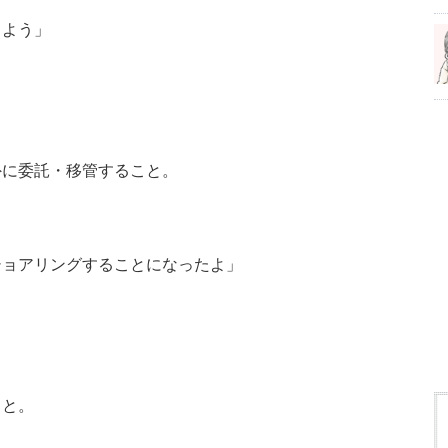
しよう」
外に委託・移管すること。
ショアリングすることになったよ」
こと。