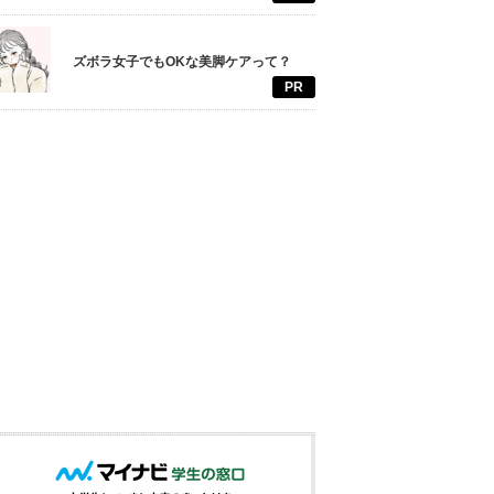
ズボラ女子でもOKな美脚ケアって？
PR