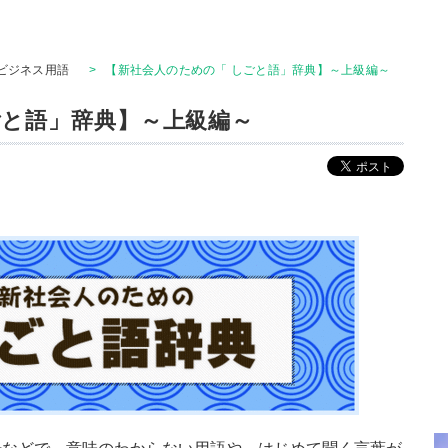
ビジネス用語
>
【新社会人のための「 しごと語」辞典】～上級編～
ごと語」辞典】～上級編～