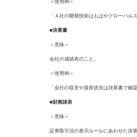
＜使用例＞
「Ａ社の開発技術はもはやグローバル
■
決算書
＜意味＞
会社の成績表のこと。
＜使用例＞
「会社の収支や資産状況は決算書で確
■
財務諸表
＜意味＞
証券取引法の表示ルールにあわせた決