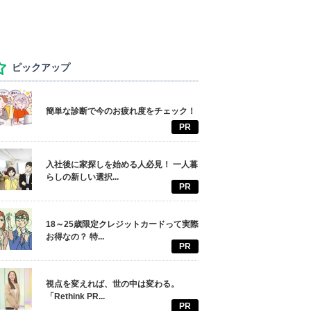
ピックアップ
簡単な診断で今のお疲れ度をチェック！
PR
入社後に家探しを始める人必見！ 一人暮
らしの新しい選択...
PR
18～25歳限定クレジットカードって実際
お得なの？ 特...
PR
視点を変えれば、世の中は変わる。
「Rethink PR...
PR