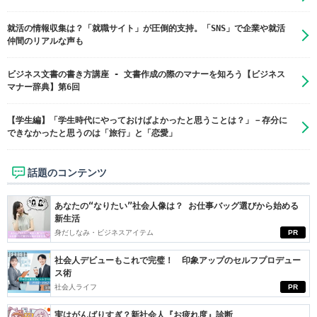
就活の情報収集は？「就職サイト」が圧倒的支持。「SNS」で企業や就活
仲間のリアルな声も
ビジネス文書の書き方講座 - 文書作成の際のマナーを知ろう【ビジネス
マナー辞典】第6回
【学生編】「学生時代にやっておけばよかったと思うことは？」－存分に
できなかったと思うのは「旅行」と「恋愛」
話題のコンテンツ
あなたの“なりたい”社会人像は？ お仕事バッグ選びから始める
新生活
身だしなみ・ビジネスアイテム
PR
社会人デビューもこれで完璧！ 印象アップのセルフプロデュー
ス術
社会人ライフ
PR
実はがんばりすぎ？新社会人『お疲れ度』診断