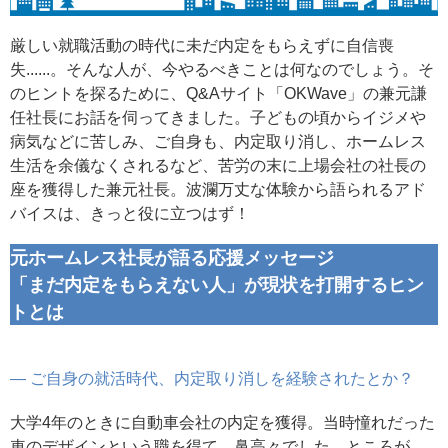
厳しい就職活動の時代に未だ内定をもらえずに自信喪
失......。そんな人が、今やるべきことは何なのでしょう。そ
のヒントを探るために、Q&Aサイト「OKWave」の兼元謙
任社長にお話を伺ってきました。子どもの頃からイジメや
病気などに苦しみ、ご自身も、内定取り消し、ホームレス
生活を余儀なくされるなど、苦労の末に上場会社の社長の
座を獲得した兼元社長。波瀾万丈な体験から語られるアド
バイスは、きっと役に立つはず！
元ホームレス社長が語る応援メッセージ
「まだ内定をもらえない人」が現状を打開するヒン
トとは
― ご自身の就活時代、内定取り消しを経験されたとか？
大学4年のときに自動車会社の内定を獲得。当時憧れだった
車のデザインという職を得て、鼻高々でした。ところが、