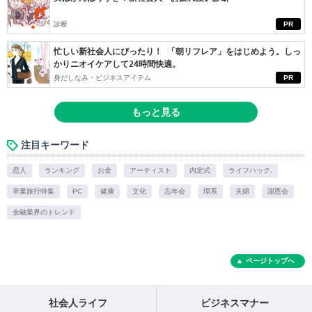
診断
PR
忙しい新社会人にぴったり！ 「朝リフレア」をはじめよう。しっ
かりニオイケアして24時間快適。
身だしなみ・ビジネスアイテム
PR
もっと見る
注目キーワード
恋人
ランキング
お金
アーティスト
内定式
ライフハック.
卒業旅行特集
PC
健康
文化
忘年会
理系
夫婦
謝恩会
金融業界のトレンド
ページトップへ
社会人ライフ
ビジネスマナー