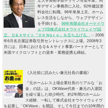
立大学美術学部デザイン専攻卒業。同
年デザイン事務所に入社。92年建設塗
料会社に転職。96年単身上京。ホーム
レス生活をしながら、ウェブデザイン
を手掛ける。
99年有限会社オーケイウ
ェブ(現株式会社オウケイウェイヴ)設
立、Ｑ＆Ａサイト『ＯＫＷaｖｅ』を立ち上げる。
2006
年6月名古屋証券取引所セントレックスに上場。2008年3
月には、日本におけるＱ＆Ａサイト事業パートナーとして
米国マイクロソフトとの資本・業務提携も締結。
《入社前に読みたい兼元社長の書籍》
『元ホームレス上場企業社長のリアルな「お
金」の話』は、OKWave代表・兼元の入退院
を繰り返した幼少時代、約2年間のホームレ
ス経験、一転して株式会社オウケイウェイヴ
を起業し「OKWave」を開設、そして今日までの10年間の