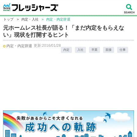
トップ
>
内定・入社
>
内定・内定辞退
元ホームレス社長が語る！「まだ内定をもらえな
い」現状を打開するヒント
更新:2016/01/28
内定・内定辞退
内定
入社
卒業
面接
仕事