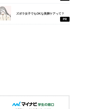
ズボラ女子でもOKな美脚ケアって？
PR