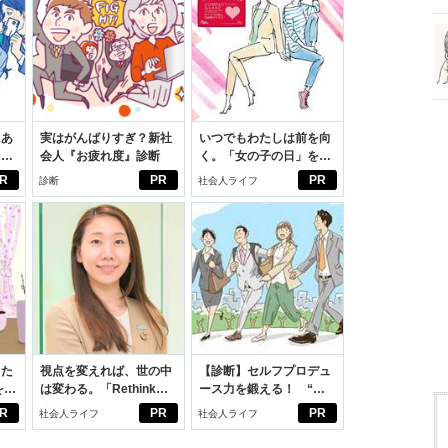
にあ
実はがんばりすぎ？新社
いつでもわたしは前を向
カー
会人『お疲れ度』診断
く。「女の子の日」を前
向きに♪社会人エリ・大
R
PR
PR
診断
社会人ライフ
学生リカの物語
った
視点を変えれば、世の中
【診断】セルフプロデュ
をは
は変わる。「Rethink
ース力を鍛える！ “ジ
ニオ
PROJECT」がつたえた
ブン観”診断
R
PR
PR
社会人ライフ
社会人ライフ
適。
いこと。