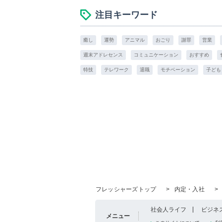
注目キーワード
癒し
運勢
アニマル
おごり
謝罪
営業
週末アドレセンス
コミュニケーション
おすすめ
特技
テレワーク
退職
モチベーション
子ども
フレッシャーズトップ
>
内定・入社
>
社会人ライフ
ビジネ
メニュー