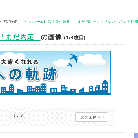
・内定辞退
>
元ホームレス社長が語る！「まだ内定をもらえない」現状を打
まだ内定...
の画像
(1/8枚目)
1 / 8
次の画像へ