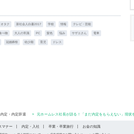
オタク
新社会人白書2017
学校
情報
テレビ・芸能
食べ物
大人の常識
PC
髪色
悩み
サザエさん
電車
冠婚葬祭
幼少期
育児
ドレス
内定・内定辞退
>
元ホームレス社長が語る！「まだ内定をもらえない」現状
スマナー
内定・入社
卒業・卒業旅行
お金の知識