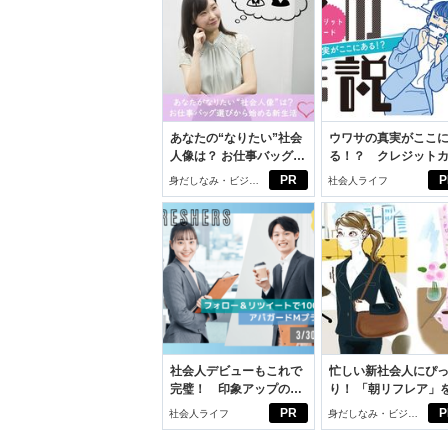
あなたの“なりたい”社会
ウワサの真実がここ
人像は？ お仕事バッグ選
る！？ クレジット
びから始める新生活
ドの都市伝説
PR
P
身だしなみ・ビジネ
社会人ライフ
スアイテム
社会人デビューもこれで
忙しい新社会人にぴ
完璧！ 印象アップのセ
り！ 「朝リフレア」
ルフプロデュース術
じめよう。しっかり
PR
P
社会人ライフ
身だしなみ・ビジネ
イケアして24時間快
スアイテム