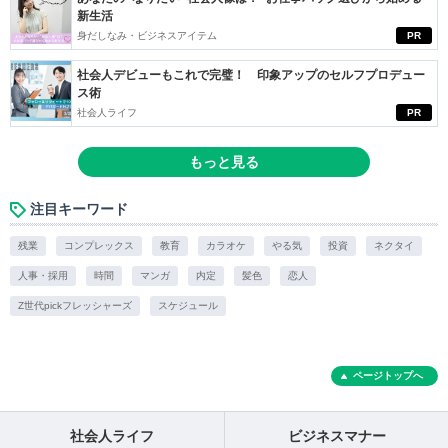
新生活
身だしなみ・ビジネスアイテム
PR
社会人デビューもこれで完璧！ 印象アップのセルフプロデュー
ス術
社会人ライフ
PR
もっと見る
注目キーワード
残業
コンプレックス
教育
カラオケ
やる気
投資
ネクタイ
人事・採用
時間
マンガ
内定
髪色
恋人
Z世代pickフレッシャーズ
スケジュール
ページトップへ
社会人ライフ
ビジネスマナー