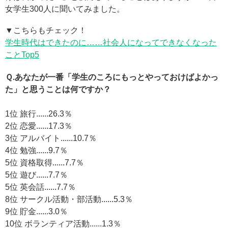
女学生300人に聞いてみました。
▼こちらもチェック！
学生時代はできたのに……社会人になってできなくなった
ことTop5
Ｑ.あなたが一番「学生のころにもっとやっておけばよかっ
た」と思うことは何ですか？
1位 旅行......26.3％
2位 恋愛......17.3％
3位 アルバイト......10.7％
4位 勉強......9.7％
5位 資格取得......7.7％
5位 遊び......7.7％
5位 英会話......7.7％
8位 サークル活動・部活動......5.3％
9位 貯金......3.0％
10位 ボランティア活動......1.3％