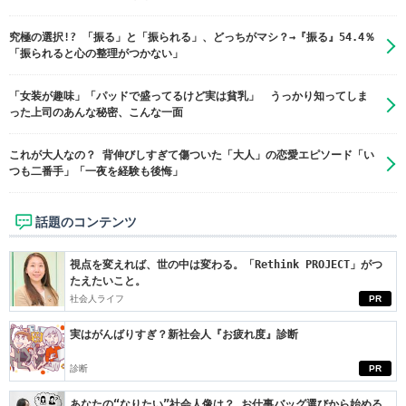
究極の選択!? 「振る」と「振られる」、どっちがマシ？→『振る』54.4％
「振られると心の整理がつかない」
「女装が趣味」「パッドで盛ってるけど実は貧乳」 うっかり知ってしま
った上司のあんな秘密、こんな一面
これが大人なの？ 背伸びしすぎて傷ついた「大人」の恋愛エピソード「い
つも二番手」「一夜を経験も後悔」
話題のコンテンツ
視点を変えれば、世の中は変わる。「Rethink PROJECT」がつ
たえたいこと。
社会人ライフ
PR
実はがんばりすぎ？新社会人『お疲れ度』診断
診断
PR
あなたの“なりたい”社会人像は？ お仕事バッグ選びから始める