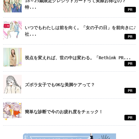
18～25歳限定クレジットカードって実際お得なの？
特...
PR
いつでもわたしは前を向く。「女の子の日」を前向きに♪
社...
PR
視点を変えれば、世の中は変わる。「Rethink PR...
PR
ズボラ女子でもOKな美脚ケアって？
PR
簡単な診断で今のお疲れ度をチェック！
PR