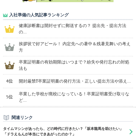
入社準備の人気記事ランキング
健康診断書は開封せずに郵送するの？ 提出先・提出方法
の...
挨拶状で好アピール！ 内定先への暑中＆残暑見舞いの考え
方
卒業証明書の有効期限はいつまで？紛失や発行忘れの対処
法も
4位
開封厳禁⁉卒業証明書の発行方法・正しい提出方法や添え...
卒業した学校が廃校になっている！卒業証明書受け取りな
5位
ど...
関連リンク
タイムマシンがあったら、どの時代に行きたい？「坂本龍馬を助けたい」
「ドラえもんが本当にできあがったのか？」