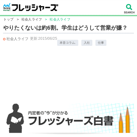
トップ
>
社会人ライフ
>
社会人ライフ
やりたくないは約6割。学生はどうして営業が嫌？
更新:2015/06/25
社会人ライフ
本音コラム.
入社
仕事