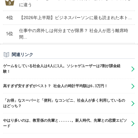
に違う
4位
【2026年上半期】ビジネスパーソンに最も読まれた本ト...
仕事中の席外しは何分までが限界？ 社会人が思う離席時
5位
間...
関連リンク
ゲームをしている社会人は4人に1人。ソシャゲユーザーは7割が課金経
験！
高すぎず安すぎずがベスト？ 社会人の時計平均額は6.3万円！
「お得」なスーパーと「便利」なコンビニ、社会人が多く利用しているの
はどっち？
やはり多いのは、教育係の先輩と......。新人時代、先輩との恋愛エピソ
ード