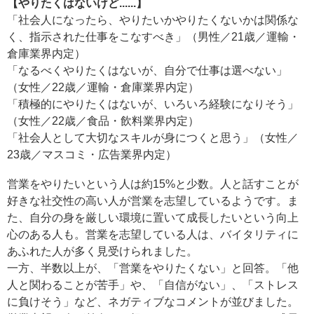
【やりたくはないけど......】
「社会人になったら、やりたいかやりたくないかは関係な
く、指示された仕事をこなすべき」（男性／21歳／運輸・
倉庫業界内定）
「なるべくやりたくはないが、自分で仕事は選べない」
（女性／22歳／運輸・倉庫業界内定）
「積極的にやりたくはないが、いろいろ経験になりそう」
（女性／22歳／食品・飲料業界内定）
「社会人として大切なスキルが身につくと思う」（女性／
23歳／マスコミ・広告業界内定）
営業をやりたいという人は約15%と少数。人と話すことが
好きな社交性の高い人が営業を志望しているようです。ま
た、自分の身を厳しい環境に置いて成長したいという向上
心のある人も。営業を志望している人は、バイタリティに
あふれた人が多く見受けられました。
一方、半数以上が、「営業をやりたくない」と回答。「他
人と関わることが苦手」や、「自信がない」、「ストレス
に負けそう」など、ネガティブなコメントが並びました。