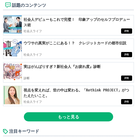
話題のコンテンツ
社会人デビューもこれで完璧！ 印象アップのセルフプロデュー
ス術
社会人ライフ
PR
ウワサの真実がここにある！？ クレジットカードの都市伝説
社会人ライフ
PR
実はがんばりすぎ？新社会人『お疲れ度』診断
診断
PR
視点を変えれば、世の中は変わる。「Rethink PROJECT」がつ
たえたいこと。
社会人ライフ
PR
もっと見る
注目キーワード