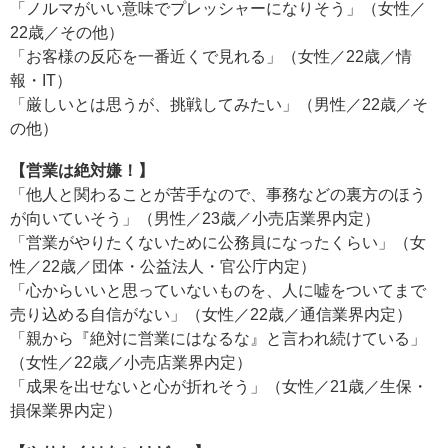
「ノルマがいい意味でプレッシャーになりそう」（女性／
22歳／その他）
「お客様の反応を一番近くで見れる」（女性／22歳／情
報・IT）
「厳しいとは思うが、挑戦してみたい」（男性／22歳／そ
の他）
【営業は絶対嫌！】
「他人と関わることが苦手なので、事務などの裏方のほう
が向いていそう」（男性／23歳／小売店業界内定）
「営業がやりたくないために公務員になったくらい」（女
性／22歳／団体・公益法人・官公庁内定）
「心からいいと思っていないものを、人に嘘をついてまで
売り込める自信がない」（女性／22歳／通信業界内定）
「親から『絶対に営業にはなるな』と言われ続けている」
（女性／22歳／小売店業界内定）
「成果を出せないと心が折れそう」（女性／21歳／生保・
損保業界内定）