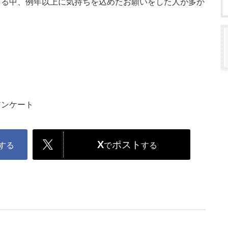
じる中、例年以上に気持ちを込めたお願いをした人が多か
アンケート
X
ポスト
する
で
する