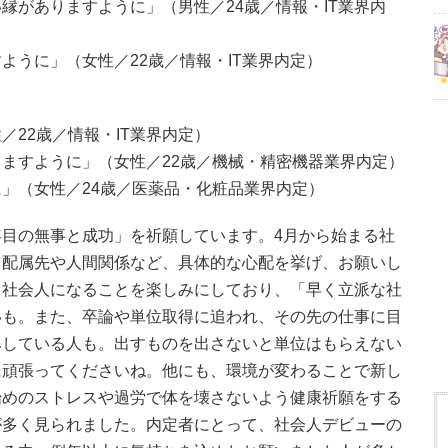
縁がありますように」（男性／24歳／情報・IT業界内
ように」（女性／22歳／情報・IT業界内定）
22歳／情報・IT業界内定）
ますように」（女性／22歳／機械・精密機器業界内定）
」（女性／24歳／医薬品・化粧品業界内定）
目の無事と成功」を祈願しています。4月から始まる社
、配属先や人間関係など、具体的な心配を挙げ、お願いし
、社会人になることを楽しみにしており、「早く立派な社
いも。また、卒論や単位取得に追われ、その先の仕事に目
みしている人も。出すものを出さないと単位はもらえない
に頑張ってくださいね。他にも、環境が変わることで新し
始めのストレスや過労で体を壊さないよう健康祈願をする
が多く見られました。内定者にとって、社会人デビューの