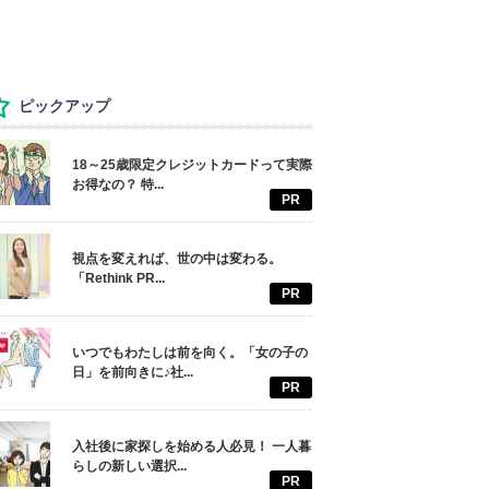
ピックアップ
18～25歳限定クレジットカードって実際
お得なの？ 特...
PR
視点を変えれば、世の中は変わる。
「Rethink PR...
PR
いつでもわたしは前を向く。「女の子の
日」を前向きに♪社...
PR
入社後に家探しを始める人必見！ 一人暮
らしの新しい選択...
PR