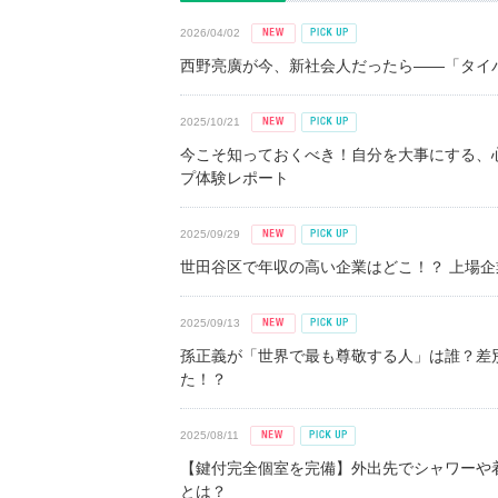
2026/04/02
西野亮廣が今、新社会人だったら――「タイパ
2025/10/21
今こそ知っておくべき！自分を大事にする、
プ体験レポート
2025/09/29
世田谷区で年収の高い企業はどこ！？ 上場企業平
2025/09/13
孫正義が「世界で最も尊敬する人」は誰？差
た！？
2025/08/11
【鍵付完全個室を完備】外出先でシャワーや
とは？