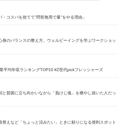
・コスパを捨てて“問答無用で量”をやる理由」
心身のバランスの整え方。ウェルビーイングを学ぶワークショッ
均年収ランキングTOP10 #Z世代pickフレッシャーズ
別と貧困に立ち向かいながら「負けじ魂」を燃やし抜いた人だっ
着替えなど「ちょっと涼みたい」ときに頼りになる便利スポット