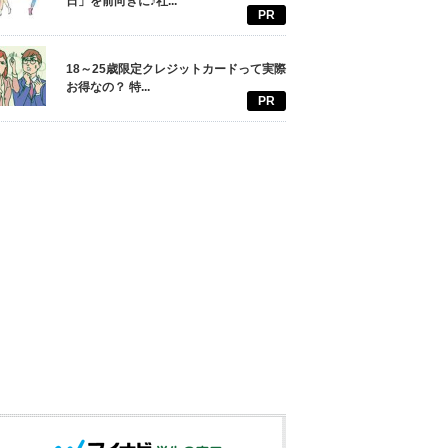
日」を前向きに♪社...
PR
18～25歳限定クレジットカードって実際
お得なの？ 特...
PR