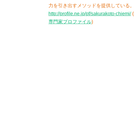
力を引き出すメソッドを提供している
http://profile.ne.jp/pf/sakurakoto-chiemi/
専門家プロファイル
)