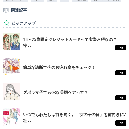
関連記事
ピックアップ
18～25歳限定クレジットカードって実際お得なの？
特...
PR
簡単な診断で今のお疲れ度をチェック！
PR
ズボラ女子でもOKな美脚ケアって？
PR
いつでもわたしは前を向く。「女の子の日」を前向きに♪
社...
PR