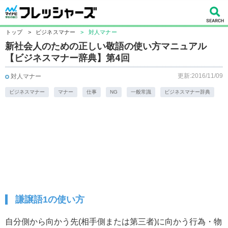
トップ
>
ビジネスマナー
>
対人マナー
新社会人のための正しい敬語の使い方マニュアル
【ビジネスマナー辞典】第4回
更新:2016/11/09
対人マナー
ビジネスマナー
マナー
仕事
NG
一般常識
ビジネスマナー辞典
謙譲語1の使い方
自分側から向かう先(相手側または第三者)に向かう行為・物