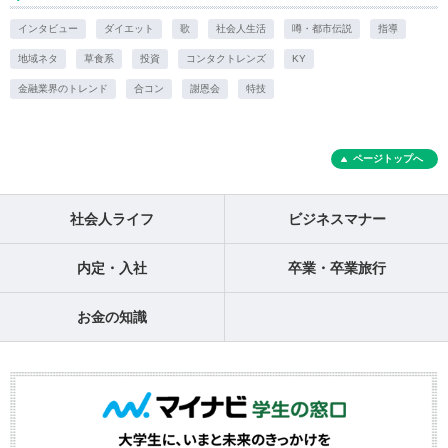
インタビュー
ダイエット
歌
社会人生活
噂・都市伝説
指導
地域ネタ
草食系
投資
コンタクトレンズ
KY
金融業界のトレンド
合コン
謝恩会
特技
ページトップへ
社会人ライフ
ビジネスマナー
内定・入社
卒業・卒業旅行
お金の知識