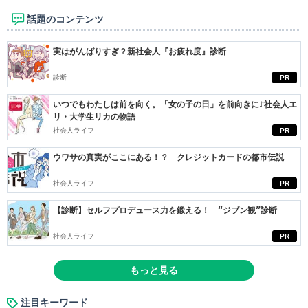
話題のコンテンツ
実はがんばりすぎ？新社会人『お疲れ度』診断
診断
PR
いつでもわたしは前を向く。「女の子の日」を前向きに♪社会人エ
リ・大学生リカの物語
社会人ライフ
PR
ウワサの真実がここにある！？ クレジットカードの都市伝説
社会人ライフ
PR
【診断】セルフプロデュース力を鍛える！ “ジブン観”診断
社会人ライフ
PR
もっと見る
注目キーワード