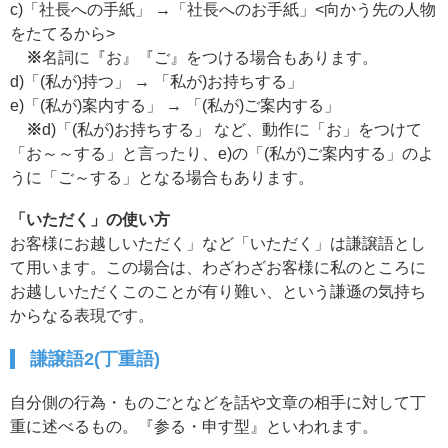
c)「社長への手紙」 →「社長へのお手紙」<向かう先の人物
をたてるから>
※
名詞に『お』『ご』をつける場合もあります。
d)「(私が)持つ」 → 「私が)お持ちする」
e)「(私が)案内する」 → 「(私が)ご案内する」
※
d)「(私が)お持ちする」 など、動作に「お」をつけて
「お～～する」と言ったり、e)の「(私が)ご案内する」のよ
うに「ご～する」となる場合もあります。
「いただく」の使い方
お客様にお越しいただく」など「いただく」は謙譲語とし
て用います。この場合は、わざわざお客様に私のところに
お越しいただくこのことが有り難い、という謙遜の気持ち
からなる表現です。
謙譲語2(丁重語)
自分側の行為・ものごとなどを話や文章の相手に対して丁
重に述べるもの。『参る・申す型』といわれます。