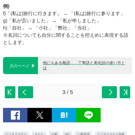
例)
f)「(私は)旅行に行きます」 → 「(私は)旅行に参ります」
g)「私が言いました」 → 「私が申しました」
h)「自社」 → 「小社」「弊社」「当社」
※名詞についても自分に関することを控えめに表現する語
とします。
他にもある敬語……丁寧語と美化語の使い方と
次のページ
は
3 / 5
ビジネスマナー
マナー
仕事
NG
一般常識
ビジネスマナー辞典