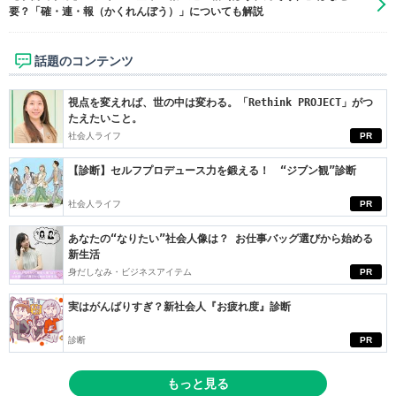
要？「確・連・報（かくれんぼう）」についても解説
話題のコンテンツ
視点を変えれば、世の中は変わる。「Rethink PROJECT」がつ
たえたいこと。
社会人ライフ
PR
【診断】セルフプロデュース力を鍛える！ “ジブン観”診断
社会人ライフ
PR
あなたの“なりたい”社会人像は？ お仕事バッグ選びから始める
新生活
身だしなみ・ビジネスアイテム
PR
実はがんばりすぎ？新社会人『お疲れ度』診断
診断
PR
もっと見る