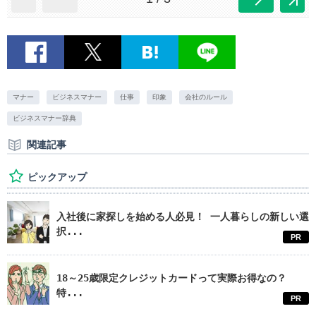
マナー
ビジネスマナー
仕事
印象
会社のルール
ビジネスマナー辞典
関連記事
ピックアップ
入社後に家探しを始める人必見！ 一人暮らしの新しい選
択...
PR
18～25歳限定クレジットカードって実際お得なの？
特...
PR