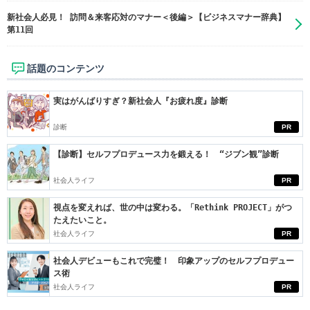
新社会人必見！ 訪問＆来客応対のマナー＜後編＞【ビジネスマナー辞典】
第11回
話題のコンテンツ
実はがんばりすぎ？新社会人『お疲れ度』診断
診断
PR
【診断】セルフプロデュース力を鍛える！ “ジブン観”診断
社会人ライフ
PR
視点を変えれば、世の中は変わる。「Rethink PROJECT」がつ
たえたいこと。
社会人ライフ
PR
社会人デビューもこれで完璧！ 印象アップのセルフプロデュー
ス術
社会人ライフ
PR