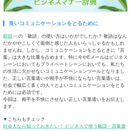
良いコミュニケーションをとるために
前回
の「敬語」の使い方はいかがでしたか？ 敬語はなん
だかややこしくて面倒と感じた人もいらっしゃるかもしれ
ませんね。しかし、コミュニケーションをとるときに『言
葉』は大きな比重を占めます。特に今やEメールはビジネス
シーンにおいてもプライベートシーンにおいても、私たち
の生活に欠かせないコミュニケーションツールとなりまし
た。正しい言葉遣いや相手が不快にならない言葉遣いは、
社会で幅広く多くの人々とよいコミュニケーションをとる
ためには必須です。
今回は、相手を不快にさせない正しい言葉遣いをお伝えし
ます。
▼こちらもチェック
社会人なら知っておきたい！ ビジネスで使う敬語・言葉遣