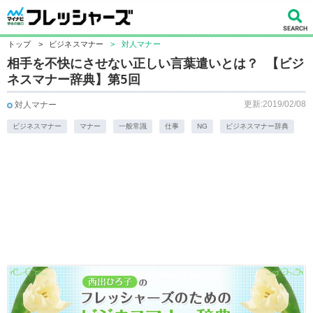
トップ
>
ビジネスマナー
>
対人マナー
相手を不快にさせない正しい言葉遣いとは？ 【ビジ
ネスマナー辞典】第5回
更新:2019/02/08
対人マナー
ビジネスマナー
マナー
一般常識
仕事
NG
ビジネスマナー辞典