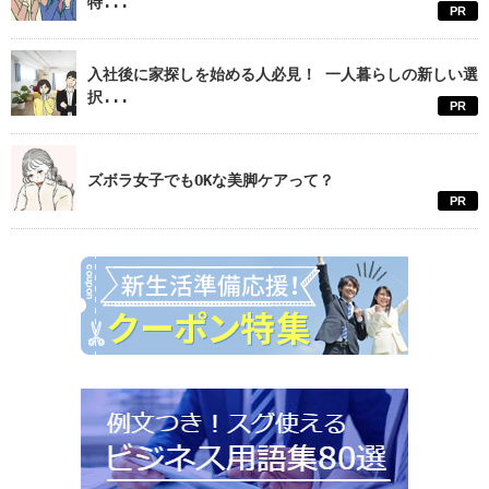
特...
PR
入社後に家探しを始める人必見！ 一人暮らしの新しい選
択...
PR
ズボラ女子でもOKな美脚ケアって？
PR