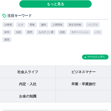
もっと見る
注目キーワード
仕事運
ヒゲ
尊敬
趣味
人間関係
新生活特集
パンプス
財布
夫婦
質問
ものすごい愛
拡散
モチベーション
バス
服装
ページトップへ
社会人ライフ
ビジネスマナー
内定・入社
卒業・卒業旅行
お金の知識